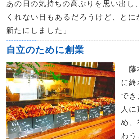
あの日の気持ちの高ぶりを思い出し
くれない日もあるだろうけど、とに
新たにしました」
自立のために創業
藤本
に終
でき
人に
め、
わう