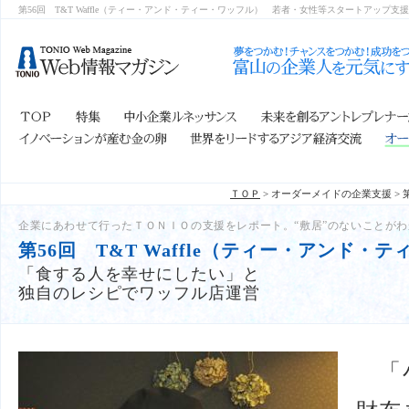
第56回 T&T Waffle（ティー・アンド・ティー・ワッフル）
若者・女性等スタートアップ支援
ＴＯＰ
> オーダーメイドの企業支援 >
企業にあわせて行ったＴＯＮＩＯの支援をレポート。“敷居”のないことが
第56回 T&T Waffle（ティー・アンド・
「食する人を幸せにしたい」と
独自のレシピでワッフル店運営
「小