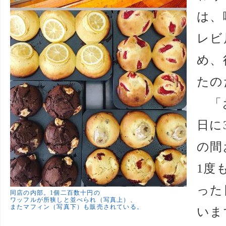
は、
レビ
め、
たの
「お
日に
の間
1度
った
同店の内部。1個二百数十円の
ワッフルが所狭しと並べられ（写真上）、
またマフィン（写真下）も販売されている。
いま