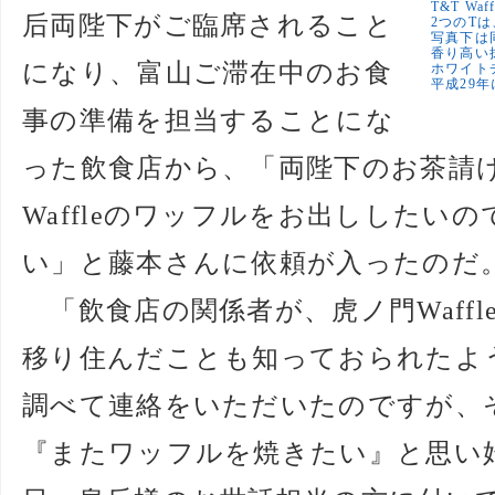
T&T W
后両陛下がご臨席されること
2つのT
写真下は
香り高い
になり、富山ご滞在中のお食
ホワイト
平成29
事の準備を担当することにな
った飲食店から、「両陛下のお茶請
Waffleのワッフルをお出ししたい
い」と藤本さんに依頼が入ったのだ
「飲食店の関係者が、虎ノ門Waff
移り住んだことも知っておられたよ
調べて連絡をいただいたのですが、
『またワッフルを焼きたい』と思い