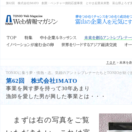
第62回 株式会社IMATO
創業・ベンチャー挑戦応援事業 とやま起業未来塾 富山県よろ
ＴＯＰ
> 未来を
TONIOに集う夢・情熱・志。気鋭のアントレプレナーたちとTONIOが紡
第62回 株式会社IMATO
事業を興す夢を持って30年あまり
漁師を愛した男が興した事業とは・・・
まずは右の写真をご覧