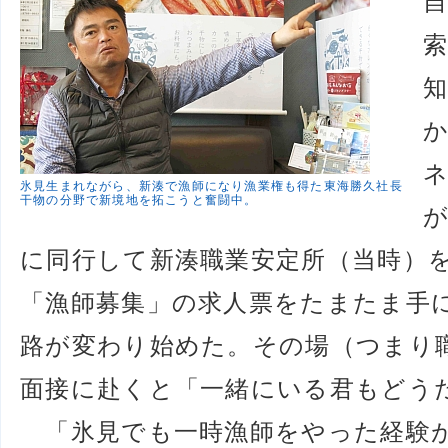
氷見生まれながら、新湊で漁師になり漁業権も得た東海勝久社長
干物の分野で新境地を拓こうと奮闘中。
が
に同行して新湊職業安定所（当時）
「漁師募集」の求人票をたまたま手
路が変わり始めた。その場（つまり
面接に赴くと「一緒にいる君もどう
「氷見でも一時漁師をやった経験