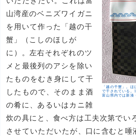
いただきたい。これは富
山湾産のベニズワイガニ
を用いて作った「越の干
蟹」（こしのほしが
に）。左右それぞれのツ
メと最後列のアシを除い
たものをむき身にして干
「越の干蟹」。ほ
したもので、そのまま酒
で干されている。1
富山県内では新湊
の肴に、あるいはカニ雑
炊の具にと、食べ方は工夫次第でい
させていただいたが、口に含むと唾