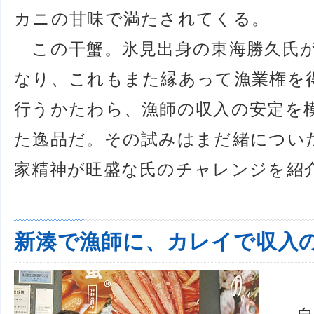
カニの甘味で満たされてくる。
この干蟹。氷見出身の東海勝久氏が
なり、これもまた縁あって漁業権を
行うかたわら、漁師の収入の安定を
た逸品だ。その試みはまだ緒につい
家精神が旺盛な氏のチャレンジを紹
新湊で漁師に、カレイで収入