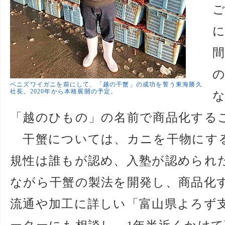
ベニズワイガニを前にして、「越の干蟹」の成功を誓う東海勝久
社長。2020年から本格展開の予定。
「越のひもの」の名前で商品化する
干蟹については、カニを干物にす
規性は誰もが認め、入塾が認められ
ながら干蟹の製法を開発し、商品化
流通や加工に詳しい「富山県よろず