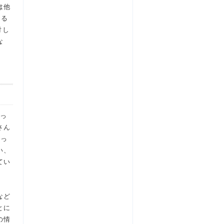
は他
ある
対し
な
入っ
さん
なっ
い、
てい
など
とに
の情