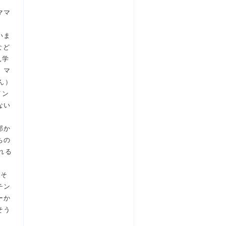
ママ
いま
など
見学
、マ
ん）
イン
ない
部か
ちの
れる
、そ
チン
ーか
そう