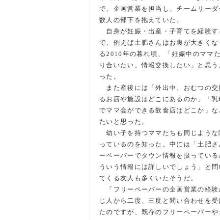
で、企画営業を担当し、チームリーダ
数人の部下を抱えていた。
自身が妊娠・出産・子育てを経験す
で、例えば土肥さんはお腹が大きくな
る2010年の暮れ頃、「妊娠中のママ
り合いたい。情報交換したい」と思う
った。
また産後には「外出中、おむつの交
るお店や施設はどこにあるのか」「乳
でママ会ができる飲食店はどこか」な
たいと思った。
幼い子を持つママたちも同じような
っているのを知った。中には「土肥さ
ーペーパーでタウン情報を扱っている
ういう情報には詳しいでしょう」と問
てくる友人も多くいたそうだ。
「フリーペーパーの企画営業の経験か
じ人から二度、三度と問い合わせを受
たのですが、既存のフリーペーパーや