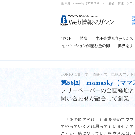
第56回 mamasky（ママスキー）
若者・女性・シニ
TONIOに集う夢・情熱・志。気鋭のアント
第56回 mamasky（マ
フリーペーパーの企画経験と
問い合わせが融合して創業
「あの時の私は、仕事を辞めてママ
でやっていくとは思ってもいませんで
ころが一緒にやっていた松本さんは、