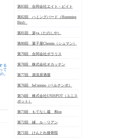
第83回 合同会社エイト・ビイト
第82回 ハミングバード（Humming
Bird）
第81回 楽ya（たのしや）
第80回 菓子屋Chemin（シュマン）
第79回 合同会社ポラリス
第78回 株式会社オカッテン
員する
って
もの。
第77回 源流居酒屋
第76回 bel tempo（ベルテンポ）
第74回 株式会社UNISPOT（ユニス
ポット）
第73回 もてなし蔵 和on
第72回 縁、ル・リアン
第71回 けんとれ接骨院