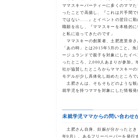
ママスキーパーティーに多くのママた
ったことで高揚し、『これは片手間で
ではない……』とイベントの翌日に勤
職願を出し、『ママスキーを本格的に
と私に迫ってきたのです」
ママスキーの創業者、土肥恵里奈さ
「あの時」とは2015年5月のこと。
ージュランドで親子を対象にしたイベ
ったところ、2,000人あまりが参加。
社が協賛したところからママスキーの
モデルが少し具体化し始めたところで
土肥さんは、そもそもどのような観
就学児を持つママを対象にした情報発
未就学児ママからの問い合わせ
土肥さん自身、妊娠が分かったとき（
年9月）、あるフリーペーパーを発行