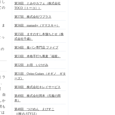
まし
第58回 とみやカフェ（株式会社
ての
TOCO［トーコ］）
第57回 株式会社ワプラス
。
、ま
第56回 mamasky（ママスキー）
第55回 ますのすし本舗ちとせ（株
なっ
式会社千歳）
第54回 食パン専門店 ファイブ
たの
第53回 本格手打ち蕎麦「福籠」
第52回 お宿 いけがみ
第51回 Ogino Guitars（オギノ ギタ
ミラ
ーズ）
は、
第50回 株式会社キレイサービス
営
。自
第49回 株式会社岡本（呉服の岡
しか
本）
間も
第48回 つけめん えびすこ
方は
（(株)A-STYLE）