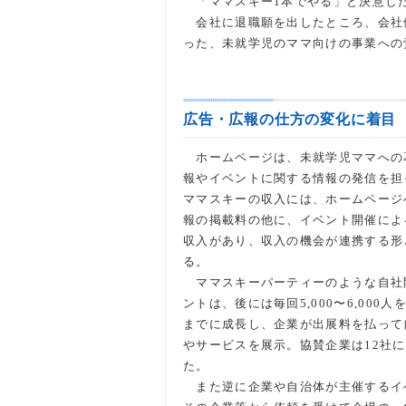
「ママスキー1本でやる」と決意し
会社に退職願を出したところ、会社
った、未就学児のママ向けの事業への
広告・広報の仕方の変化に着目
ホームページは、未就学児ママへの
報やイベントに関する情報の発信を担
ママスキーの収入には、ホームページ
報の掲載料の他に、イベント開催によ
収入があり、収入の機会が連携する形
る。
ママスキーパーティーのような自社
ントは、後には毎回5,000〜6,000人
までに成長し、企業が出展料を払って
やサービスを展示。協賛企業は12社
た。
また逆に企業や自治体が主催するイ