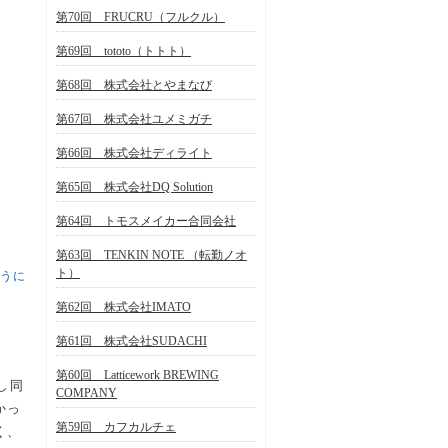
第70回 FRUCRU（フルクル）
第69回 tototo（トトト）
第68回 株式会社とやまなび
第67回 株式会社ユメミガチ
第66回 株式会社ディライト
第65回 株式会社DQ Solution
第64回 トモスメイカー合同会社
第63回 TENKIN NOTE （転勤ノオ
ト）
うに
第62回 株式会社IMATO
第61回 株式会社SUDACHI
第60回 Latticework BREWING
し同
COMPANY
かっ
第59回 カフカルチェ
く、