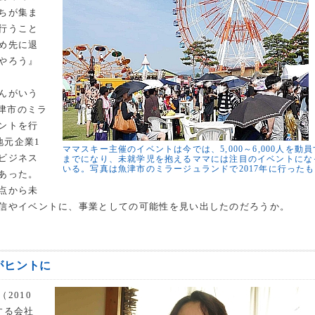
ちが集ま
行うこと
め先に退
やろう』
んがいう
魚津市のミラ
ントを行
地元企業1
ママスキー主催のイベントは今では、5,000～6,000人を動
ビジネス
までになり、未就学児を抱えるママには注目のイベントにな
いる。写真は魚津市のミラージュランドで2017年に行った
あった。
点から未
信やイベントに、事業としての可能性を見い出したのだろうか。
がヒントに
2010
する会社