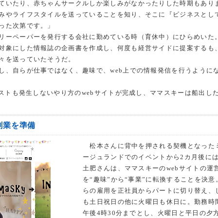
ていたり、赤ちゃんサークルしか楽しみがなかったりした時期もあり
みやライフスタイルを送っていることを知り、そこに『ビジネスとし
った次第です。」
リーペーパーを発行する会社に勤めている時（育休中）にひらめいた
対象にした情報誌の企画書を作成し、何度も経営サイドに提案するも
々を送っていたそうだ。
、自らが仕事ではなく、趣味で、web上での情報発信を行うように
コストも発生しないやり方のwebサイトが完成し、ママスキーは船出し
創業を準備
松本さんに背中を押される契機となった
ージュランドでのイベントから2カ月後に
土肥さんは、ママスキーのwebサイトの運
を“趣味”から“事業”に転換することを決意
らの雇用を正社員からパートに切り替え、
も土日祝日の他に火曜日も休日に。勤務時
午後4時30分までとし、火曜日と平日の夕