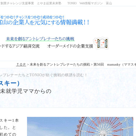
ア創業チャレンジ支援事業 とやま起業未来塾
TONIO Web情報マガジン 富山
ＴＯＰ
> 未来を創るアントレプレナーたちの挑戦 >
第56回 mamasky（ママス
レプレナーたちとTONIOが紡ぐ挑戦の棋譜を読む！
マスキー）
未就学児ママからの
スキー1本
した。と
初めての