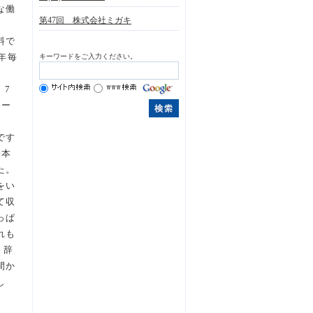
な働
第47回 株式会社ミガキ
料で
年毎
キーワードをご入力ください。
、7
オー
。
です
松本
た。
をい
て収
っぱ
れも
、辞
間か
し