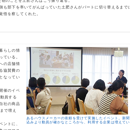
た朝のことを土肥さんはこう振り返る。
側も部下を率いてがんばっていた土肥さんがパートに切り替えるまで
覚悟を察してくれた。
暮らしの情
っている。
への店舗情
る協賛費の
となってい
開催のイベ
を動員する
自社の商品
にまで増え
あるハウスメーカーの依頼を受けて実施したイベント。新聞
込みより動員が確かなところから、利用する企業は増えてい
ベントに、