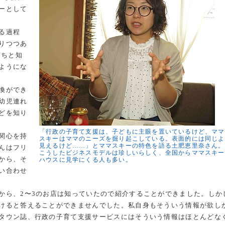
ーとして
る過程
りつつあ
たちと知
ようにな
換ができ
幼児連れ
どを知り
「行政の子育て支援は、子どもに主眼を置いているけど、ママ
関心を持
スキーはママのニーズを掘り起こしている。表面的には同じよ
見えるけど……」とママスキーの特色を語る土肥恵里奈さん。
んはフリ
こうしたビジネスモデルは珍しいらしく、全国からママスキー
から、そ
ハウスに見学にくる人も多い。
い合わせ
ら、2〜3のお店は知っていたので紹介することができました。しか
けると答えることができませんでした。私自身もそういう情報が欲し
タウン誌、行政の子育て支援サービスにはそういう情報はほとんどな