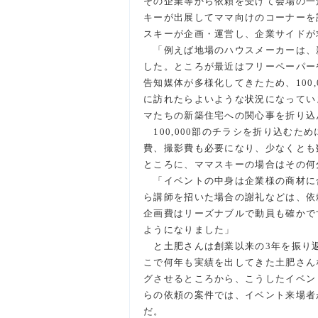
その企業等から依頼を受けて会場の一
キーが出展してママ向けのコーナーを
スキーが企画・運営し、企業サイドが
「例えば地場のハウスメーカーは、
した。ところが最近はフリーペーパー
告知媒体が多様化してきたため、100
に訪れたらよいような状況になってい
マたちの新築住宅への関心事を折り込
100,000部のチラシを折り込む
費、撮影費も必要になり、少なくとも
ところに、ママスキーの場合はその何
「イベントの中身は企業様の商材に
ら講師を招いた場合の謝礼などは、依
企画費はリーズナブルで動員も確かで
ようになりました」
と土肥さんは創業以来の3年を振り
こで何年も実績を出してきた土肥さん
グさせるところから、こうしたイベン
らの依頼の案件では、イベント来場者
だ。