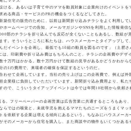
角にママス
設ける、あるいは子育て中のママを動員対象に企業向けのイベントを
求める商品・サービスのPRの機会をつくるなどしてきた。
新築住宅の販売のために、以前は新聞折り込みチラシをよく利用して
やホームページでの告知、メールマガジンやSNSを利用した情報発信
,000部のチラシを折り込んでも反応が全くないこともあるし、数組が
ます。そういうところに私たちは、ハウスメーカーとタイアップして
んだイベントを企画し、最低でも10組の動員を図るのです」（土肥さ
ためには、印刷費や折り込み費はもちろんのこと、チラシの企画費やデザ
数十万円はかかる。数十万円かけて数組の見学があるかどうかわから
分の1の費用で、来場者の確保を保証するというのだ。
合わせて企画しています。当社の売り上げはこの企画費で、例えば外
頼企業様に負担していただいています。新聞折り込み費用より、私た
すので、こういうタイアップイベントは今では年間10社弱から依頼さ
返る。フリーペーパーの企画営業は広告営業に共通するところもあり
ならではの嗅覚と、未就学児を抱えるママたちのニーズをうまくマッ
トを依頼する企業は増える傾向にあるという。ちなみにハウスメーカ
がそのメーカーから住宅を購入し、また商談中の物件もいくつかある