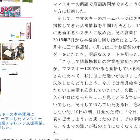
ママスキーの商談で店舗訪問ができるよう
き方に転換した。
そして、ママスキーのホームページに無
掲載してきた店舗情報を年間1万円とし、1
に更新するシステムに改めた。その営業に
2015年7月から本格的に回り始めたところ
月中に三十数店舗、8月には二十数店舗の
ダーをいただき、順調なスタートを切った
「こうして情報掲載店の営業を始めたの
が、ママスキー1本でやると覚悟している
さんに比べて、私にはまだ迷いがありまし
失敗したらどうしよう。今までは毎月給料
ただいて生活も安定していたけど、失敗し
入がゼロになったら……と思うと不安でい
いでした。そうして悩んでいたある日、忘
しない8月10日の朝、目覚めた時に『今日
スキーの本格運用に
ューアルしたママスキー
表を提出しよう』と思ったのです。その瞬
創業チャレンジ支援事業」
ら、今までの迷いが嘘のようになくなりま
作した。
た」