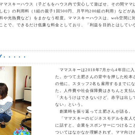
ママスキーハウス（子どもをハウス内で安心して遊ばせ、その間ママ
む）の利用料（1組の親子1回500円、月平均200組の利用）などが
料や光熱費など）をまかなう程度。ママスキーハウスは、web空間に
ことで、できるだけ低廉な料金としており、「利益を目的とはしてい
プ・・・・・
ママスキーは2018年7月から4年目に
た。かつて土肥さんの背中を押した松本
の他に、スタッフ2名も雇用するまでに
た。人件費や社会保障費はきちんと支払
「大もうけはできないけど、赤字は出し
ない」という。
創業時を振り返って土肥さんが語る。
「ママスキーのビジネスモデルを友人
に話すと、企業をスポンサーにつけるこ
ついてはなかなか理解されず、ママ向け