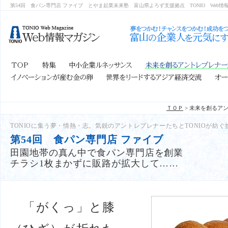
第54回 食パン専門店 ファイブ
とやま起業未来塾 富山県よろず支援拠点
TONIO Web
ＴＯＰ
> 未来を創るア
TONIOに集う夢・情熱・志。気鋭のアントレプレナーたちとTONIOが紡
第54回 食パン専門店 ファイブ
田園地帯の真ん中で食パン専門店を創業
チラシ1枚まかずに販路が拡大して……
「がくっ」と膝