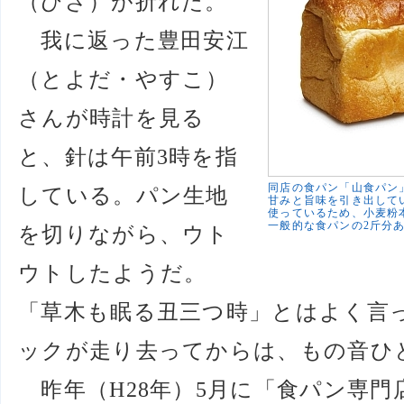
（ひざ）が折れた。
我に返った豊田安江
（とよだ・やすこ）
さんが時計を見る
と、針は午前3時を指
同店の食パン「山食パン
している。パン生地
甘みと旨味を引き出して
使っているため、小麦粉
一般的な食パンの2斤分
を切りながら、ウト
ウトしたようだ。
「草木も眠る丑三つ時」とはよく言
ックが走り去ってからは、もの音ひ
昨年（H28年）5月に「食パン専門