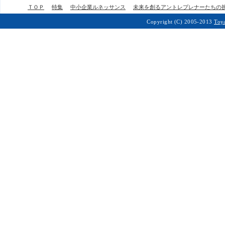
ＴＯＰ
特集
中小企業ルネッサンス
未来を創るアントレプレナーたちの
Copyright (C) 2005-2013
Toy