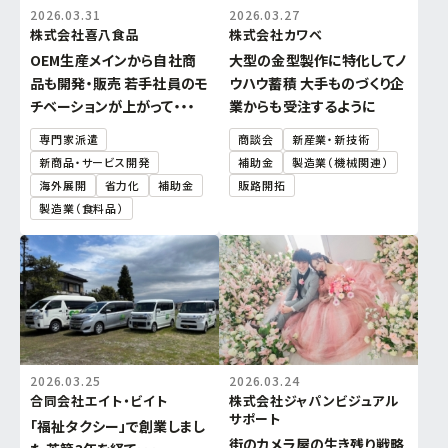
2026.03.31
2026.03.27
連携促進課
株式会社喜八食品
株式会社カワベ
経営相談したい
OEM生産メインから自社商
大型の金型製作に特化してノ
品も開発・販売 若手社員のモ
ウハウ蓄積 大手ものづくり企
プロジェクト推進課
新商品・新技術を
開発したい
チベーションが上がって・・・
業からも受注するように
専門家派遣
商談会
新産業・新技術
ものづくり研究開発センター
販路を拡大したい
新商品・サービス開発
補助金
製造業（機械関連）
海外展開
省力化
補助金
販路開拓
中小企業支援センター
産学官で連携したい
製造業（食料品）
経営支援課
海外展開したい
新事業・販路開拓支援課
よろず支援拠点
2026.03.25
2026.03.24
合同会社エイト・ビイト
株式会社ジャパンビジュアル
事業承継・引継ぎ支援センター
サポート
「福祉タクシー」で創業しまし
街のカメラ屋の生き残り戦略