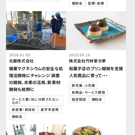
補助金
起業・創業
2026.01.05
2025.09.10
北酸株式会社
株式会社竹林堂分家
廃棄マグネシウムの安全な処
和菓子店のプリン開発を支援
理法開発にチャレンジ 装置
人気商品に育って・・・
の開発、水素の活用、新素材
卸売業、小売業
開発も視野に
新商品・サービス開発
サービス業（他に分類されない
経営相談
補助金
もの）
新産業・新技術
産学官連携
補助金