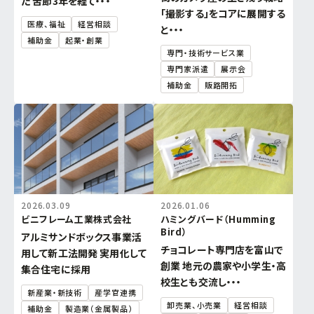
た 苦節3年を経て・・・
中小企業活性化協議会
「撮影する」をコアに展開する
医療、福祉
経営相談
と・・・
補助金
起業・創業
国際経済交流センター
専門・技術サービス業
専門家派遣
展示会
支援グループ
補助金
販路開拓
2026.03.09
2026.01.06
ビニフレーム工業株式会社
ハミングバード（Humming
Bird）
アルミサンドボックス事業活
チョコレート専門店を富山で
用して新工法開発 実用化して
創業 地元の農家や小学生・高
集合住宅に採用
校生とも交流し・・・
新産業・新技術
産学官連携
卸売業、小売業
経営相談
補助金
製造業（金属製品）