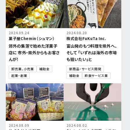
2024.09.24
2024.08.20
菓子屋Chemin（シュマン）
株式会社FuKuTa Inc.
郊外の集落で始めた洋菓子
富山発のもつ料理を県外へ、
店に 市外・県外からもお客さ
そして 「いずれは海外の市場
んが！
も狙いたい」と
卸売業、小売業
補助金
新商品・サービス開発
起業・創業
補助金
飲食サービス業
2024.08.09
2024.08.02