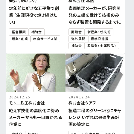
楽ya（たのしや）
株式会社 北熱
定年前に好きな五平餅で創
表面処理メーカーが、研究開
業 「生涯現役で焼き続けた
発の支援を受けて 技術のみ
い」
ならず装置も開発するまでに
経営相談
補助金
商談会
新産業・新技術
起業・創業
飲食サービス業
海外展開
産学官連携
補助金
製造業（金属製品）
2024.12.25
2024.12.24
モトエ鉄工株式会社
株式会社タアフ
絶えず技術の高度化に努め
製造工程のグリーン化にチャ
メーカーからも一目置かれる
レンジ いずれは最適生産計
企業に
画の策定に