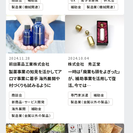
商談会
補助金
GX
産学官連携
研究会
製造業（機械関連）
補助金
製造業（機械関連）
2024.11.28
2024.10.04
前田薬品工業株式会社
株式会社 秀正堂
製薬事業の知見を活かしてア
一時は「廃業も頭をよぎった」
ロマ事業に着手 海外展開や
が、 補助事業を活用して復
村づくりも試みるように
活。今では…
商談会
専門家派遣
補助金
新商品・サービス開発
製造業（金属以外の製品）
海外展開
補助金
製造業（金属以外の製品）