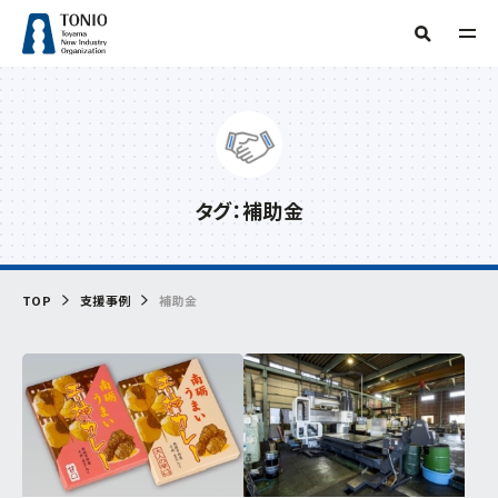
TOP
人気タグ
TONIOについて
補助金
新産業・新技術
産学官連携
情報提供
サーキュラーエコノミー
研究会
販路開拓
海外展開
技術開発
タグ：補助金
支援事例
当機構概要
起業
グリーン分野研究会
商談会
IOT
専門家派遣
相談
デジタル
デジタル技術
トランスフォーメーション
ビヨンドコロナ
目的からさがす
リバイバル
再起支援
緊急支援
財産処分
情報公開
TOP
支援事例
補助金
フリーワード検索
組織からさがす
補助金・助成金を
活用したい
交通アクセス
事務局
お問い合わせ
イベント・セミナー
を受けたい
企画管理課
創業したい
イノベーション推進センター