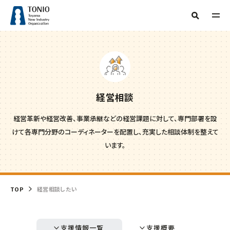
TOP
人気タグ
TONIOについて
補助金
新産業・新技術
産学官連携
情報提供
サーキュラーエコノミー
研究会
技術開発
販路開拓
起業
経営相談
支援事例
当機構概要
グリーン分野研究会
海外展開
商談会
IOT
専門家派遣
相談
経営革新や経営改善、事業承継などの経営課題に対して、専門部署を設
デジタル
デジタル技術
トランスフォーメーション
ビヨンドコロナ
目的からさがす
けて各専門分野のコーディネーターを配置し、充実した相談体制を整えて
リバイバル
再起支援
緊急支援
財産処分
情報公開
います。
フリーワード検索
組織からさがす
補助金・助成金を
活用したい
交通アクセス
事務局
お問い合わせ
TOP
経営相談したい
イベント・セミナー
を受けたい
企画管理課
創業したい
イノベーション推進センター
支援情報一覧
支援概要