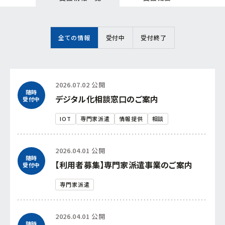
連携促進課
経営相談したい
全ての情報
受付中
受付終了
プロジェクト推進課
新商品・新技術を
開発したい
ものづくり研究開発センター
販路を拡大したい
2026.07.02 公開
随時
中小企業支援センター
デジタル化相談窓口のご案内
受付中
産学官で連携したい
経営支援課
IOT
専門家派遣
情報提供
相談
海外展開したい
新事業・販路開拓支援課
2026.04.01 公開
随時
【利用者募集】専門家派遣事業のご案内
受付中
よろず支援拠点
専門家派遣
事業承継・引継ぎ支援センター
2026.04.01 公開
随時