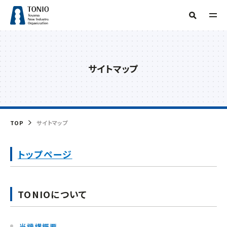
TOP
人気タグ
サイトマップ
TONIOについて
補助金
新産業・新技術
産学官連携
情報提供
サーキュラーエコノミー
研究会
技術開発
販路開拓
起業
支援事例
当機構概要
グリーン分野研究会
海外展開
商談会
IOT
専門家派遣
相談
デジタル
デジタル技術
トランスフォーメーション
ビヨンドコロナ
目的からさがす
TOP
サイトマップ
リバイバル
再起支援
緊急支援
財産処分
情報公開
フリーワード検索
組織からさがす
トップページ
補助金・助成金を
活用したい
交通アクセス
事務局
お問い合わせ
イベント・セミナー
を受けたい
TONIOについて
企画管理課
創業したい
イノベーション推進センター
当機構概要