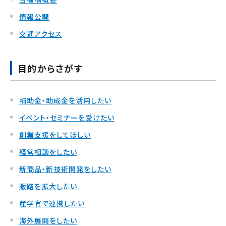
連携促進課
情報公開
経営相談したい
交通アクセス
プロジェクト推進課
新商品・新技術を
開発したい
目的からさがす
ものづくり研究開発センター
販路を拡大したい
中小企業支援センター
補助金・助成金を活用したい
産学官で連携したい
経営支援課
イベント・セミナーを受けたい
海外展開したい
創業支援をしてほしい
新事業・販路開拓支援課
経営相談をしたい
新商品・新技術開発をしたい
よろず支援拠点
販路を拡大したい
産学官で連携したい
事業承継・引継ぎ支援センター
海外展開をしたい