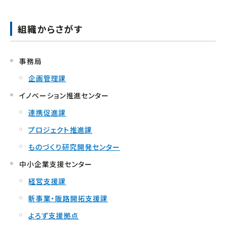
中小企業活性化協議会
組織からさがす
国際経済交流センター
支援グループ
事務局
企画管理課
イノベーション推進センター
連携促進課
プロジェクト推進課
ものづくり研究開発センター
中小企業支援センター
経営支援課
新事業・販路開拓支援課
よろず支援拠点