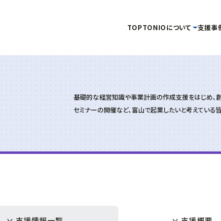
TOP
TONIOについて
支援事
タグ
事務局
当機構概要
補助金・助成金を
イベント・セミナー
情報公開
基礎的な経営知識や事業計画の作成支援をはじめ、創
創業
企画管理課
活用したい
を受けたい
金
新産業・新技術
産学官連携
情報提供
セミナーの開催など、富山で起業したいと考えている皆
交通アクセス
イノベーション推進セ
キュラーエコノミー
研究会
技術開発
販路開拓
起業
ーン分野研究会
海外展開
商談会
IOT
専門家派遣
新商品・新技術を
連携促進課
販路を拡大したい
産学
開発したい
デジタル
デジタル技術
トランスフォーメーション
プロジェクト推進課
ンドコロナ
リバイバル
再起支援
緊急支援
財産処分
ものづくり研究開発セン
支援情報一覧
支援概要