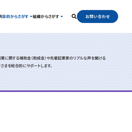
お問い合わせ
例
目的からさがす
組織からさがす
フリーワード検索
中小企業支援センター
国際経済交流センター
業に関する補助金（助成金）や先輩起業家のリアルな声を聞ける
したい
経営相談したい
経営支援課
支援グループ
さまを総合的にサポートします。
新事業・販路開拓支援課
ンター
よろず支援拠点
事業承継・引継ぎ支援センター
官で連携したい
海外展開したい
中小企業活性化協議会
ター