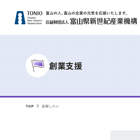
人気
創業支援
補助
サー
グリ
相談
ビヨ
TOP
創業したい