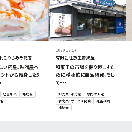
2020.12.14
村こうじみそ商店
有限会社放生若狭屋
しい糀屋、味噌屋へ
和菓子の市場を掘り起こすた
レントから転身した5
めに 積極的に商品開発、そし
み
て・・・
経営相談
補助金
卸売業、小売業
専門家派遣
品）
新商品・サービス開発
経営相談
補助金