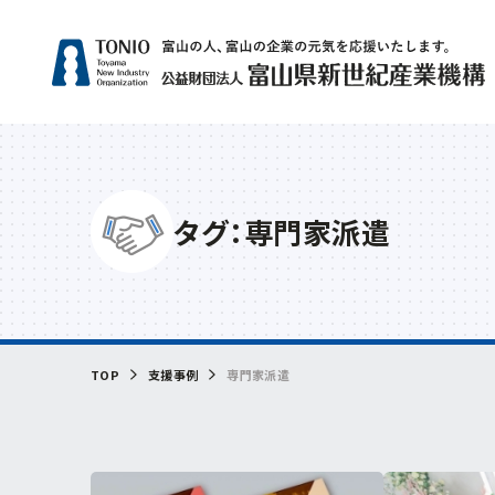
人気
タグ：専門家派遣
補助
サー
グリ
相談
ビヨ
TOP
支援事例
専門家派遣