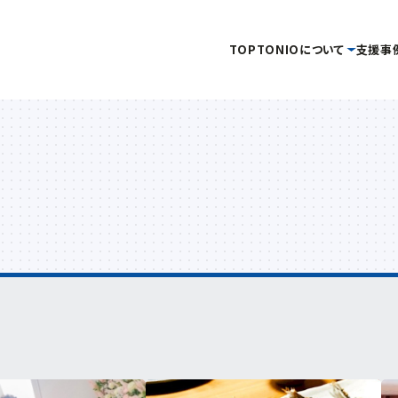
TOP
TONIOについて
支援事
タグ
事務局
当機構概要
補助金・助成金を
イベント・セミナー
情報公開
創業
企画管理課
活用したい
を受けたい
金
新産業・新技術
産学官連携
情報提供
交通アクセス
イノベーション推進セ
キュラーエコノミー
研究会
技術開発
販路開拓
起業
ーン分野研究会
海外展開
商談会
IOT
専門家派遣
新商品・新技術を
連携促進課
販路を拡大したい
産学
開発したい
デジタル
デジタル技術
トランスフォーメーション
プロジェクト推進課
ンドコロナ
リバイバル
再起支援
緊急支援
財産処分
ものづくり研究開発セン