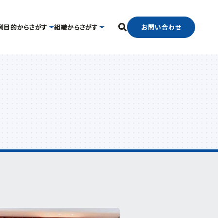
お問い合わせ
例
目的からさがす
組織からさがす
フリーワード検索
中小企業支援センター
国際経済交流センター
したい
経営相談したい
経営支援課
支援グループ
新事業・販路開拓支援課
ンター
よろず支援拠点
事業承継・引継ぎ支援センター
官で連携したい
海外展開したい
中小企業活性化協議会
ター