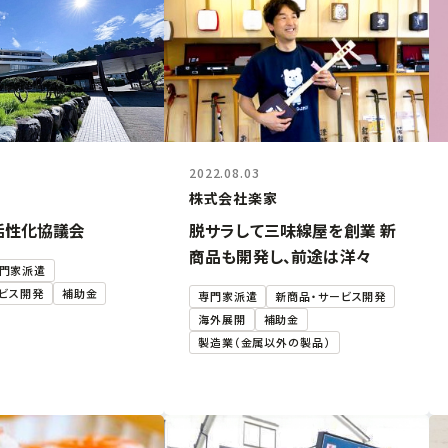
2022.08.03
株式会社楽家
活性化協議会
脱サラして三味線屋を創業 新
商品も開発し、前途は洋々
門家派遣
ビス開発
補助金
専門家派遣
新商品・サービス開発
海外展開
補助金
製造業（金属以外の製品）