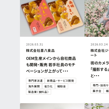
2026.03.31
2026.03.24
株式会社喜八食品
株式会社ジ
ート
OEM生産メインから自社商品
街のカメ
も開発・販売 若手社員のモチ
「撮影する
ベーションが上がって・・・
と・・・
専門家派遣
新商品・サービス開発
専門・技術サ
海外展開
省力化
補助金
展示会
補
製造業（食料品）