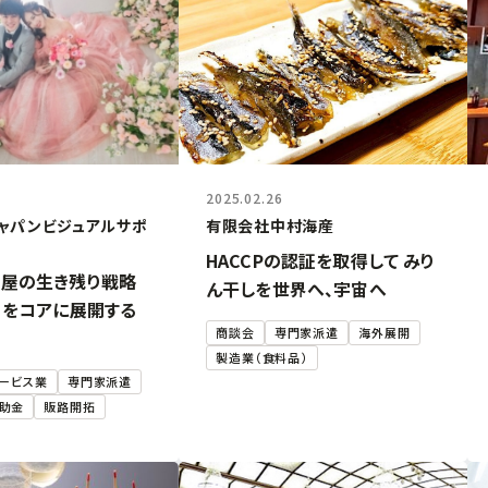
2025.02.26
ャパンビジュアルサポ
有限会社中村海産
HACCPの認証を取得して みり
ラ屋の生き残り戦略
ん干しを世界へ、宇宙へ
」をコアに展開する
商談会
専門家派遣
海外展開
製造業（食料品）
ービス業
専門家派遣
助金
販路開拓