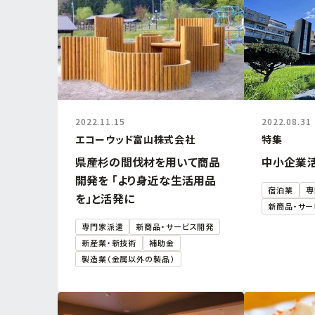
2022.11.15
2022.08.31
エコーウッド富山株式会社
特集
県産杉の間伐材を用いて商品
中小企業
開発を 「より身近な生活用品
宿泊業
専
を」と活発に
新商品・サー
専門家派遣
新商品・サービス開発
新産業・新技術
補助金
製造業（金属以外の製品）