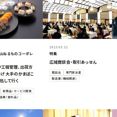
2023.03.22
山ねるものコーポレ
特集
広域商談会・取引あっせん
や工程管理、出荷方
商談会
専門家派遣
げ 大手のかまぼこ
製造業（機械関連）
伍して行く
新商品・サービス開発
造業（食料品）