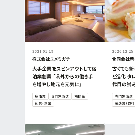
2021.01.19
2020.12.25
株式会社ユメミガチ
合同会社新
大手企業をスピンアウトして宿
古くても新
泊業創業 「県外からの働き手
と進化 タ
を増やし地元を元気に」
代目の試
宿泊業
専門家派遣
補助金
専門家派遣
起業・創業
製造業（食料