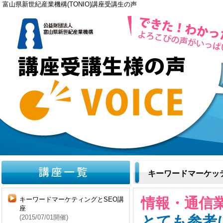
富山県新世紀産業機構(TONIO)講座受講生の声
キーワードマーケッ
情報・通信業
キーワードマーケティングとSEO講
座
とても参考
(2015/07/01開催)