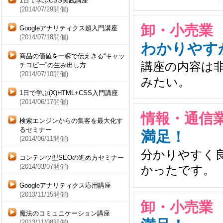
1日で学ぶCSS実践講座
(2014/07/29開催)
卸・小売業 
Googleアナリティクス超入門講座
(2014/07/18開催)
わかりやす
商品の価値を一瞬で伝えきる“キャッ
講座の内容は
チコピー”の生み出し方
(2014/07/10開催)
みたい。
1日で学ぶ(X)HTML+CSS入門講座
(2014/06/17開催)
情報・通信業
検索エンジンからの集客を最大化す
るセミナー
満足！
(2014/06/11開催)
分かりやすく
コンテンツ型SEOの進め方セミナー
(2014/03/07開催)
かったです。
Googleアナリティクス応用講座
(2013/11/15開催)
卸・小売業 
魔法のコミュニケーション講座
(2013/11/08開催)