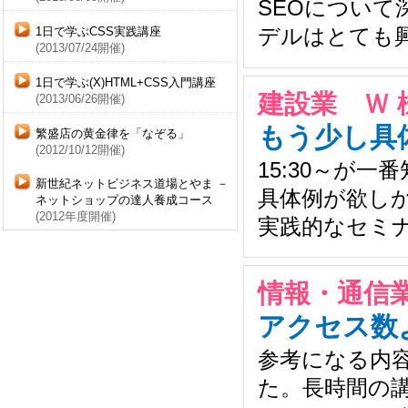
SEOについ
デルはとても
1日で学ぶCSS実践講座
(2013/07/24開催)
1日で学ぶ(X)HTML+CSS入門講座
建設業 Ｗ 
(2013/06/26開催)
もう少し具
繁盛店の黄金律を「なぞる」
(2012/10/12開催)
15:30～が
新世紀ネットビジネス道場とやま －
具体例が欲し
ネットショップの達人養成コース
(2012年度開催)
実践的なセミ
情報・通信業
アクセス数
参考になる内
た。長時間の