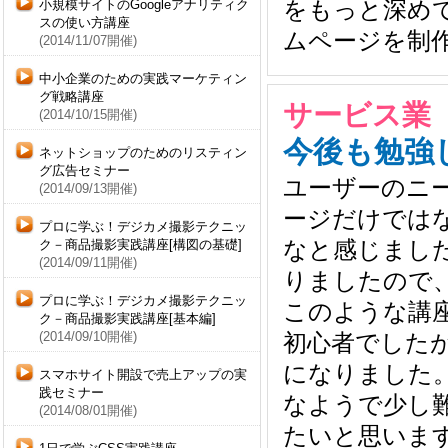
をもっと深め
小規模サイトのGoogleアナリティク
スの使い方講座
ムページを制
(2014/11/07開催)
中小企業のための実践マーケティン
グ戦略講座
サービス業 
(2014/10/15開催)
今後も勉強
ネットショップのためのリスティン
グ広告セミナー
ユーザーのニ
(2014/09/13開催)
ージだけでは
プロに学ぶ！デジカメ撮影テクニッ
なと感じまし
ク－商品撮影実践講座[構図の基礎]
(2014/09/11開催)
りましたので
プロに学ぶ！デジカメ撮影テクニッ
このような講
ク－商品撮影実践講座[基本編]
初心者でした
(2014/09/10開催)
になりました
スマホサイト開設で売上アップの実
践セミナー
なようで少し
(2014/08/01開催)
たいと思いま