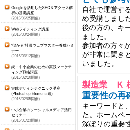
Googleを活用したSEO＆アクセス解
自社で運営す
析の基礎講座
め受講しまし
(2015/06/25開催)
後の方の、キー
Webライティング講座
(2015/03/24開催)
ました。
参加者の方々
“儲かる”社員ウェブマスター養成セミ
ナー
が非常に聞き
(2015/03/12開催)
いました。
続・中小企業のための実践マーケテ
ィング戦略講座
(2015/02/10開催)
製造業 Ｋ 
実践デザインテクニック講座
重要性の再
(Photoshop Elements編)
(2015/02/05開催)
キーワードと
中小企業のソーシャルメディア活用
た。ホームペ
セミナー
(2015/01/23開催)
深ぼりの重要