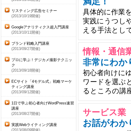
満足！
具体的に作業
リスティング広告セミナー
(2013/10/19開催)
実践にうつし
Googleアナリティクス超入門講座
える手法とし
(2013/10/11開催)
ブランド戦略入門講座
(2013/09/27開催)
情報・通信業
非常にわか
プロに学ぶ！デジカメ撮影テクニッ
ク
(2013/09/18開催)
初心者向けに
ワードを選ぶ
ECサイト「4モデル式」戦略マーケ
ティング講座
るところの講
(2013/09/12開催)
1日で学ぶ初心者向けWordPress速習
講座
サービス業 
(2013/08/27開催)
お話がわか
実践Webライティング講座
(2013/08/09開催)