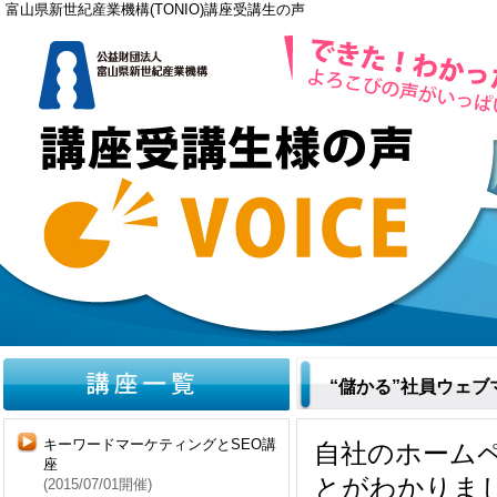
富山県新世紀産業機構(TONIO)講座受講生の声
“儲かる”社員ウェ
キーワードマーケティングとSEO講
自社のホーム
座
とがわかりま
(2015/07/01開催)