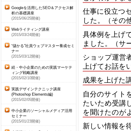
Googleを活用したSEO＆アクセス解
仕事に役立つ
析の基礎講座
(2015/06/25開催)
した。（その
Webライティング講座
具体例を上げ
(2015/03/24開催)
ました。（サ
“儲かる”社員ウェブマスター養成セミ
ナー
ショップ運営
(2015/03/12開催)
上げてお話を
続・中小企業のための実践マーケテ
ィング戦略講座
(2015/02/10開催)
成果を上げた
実践デザインテクニック講座
自分のサイト
(Photoshop Elements編)
(2015/02/05開催)
たいため受講
を聞けたのが
中小企業のソーシャルメディア活用
セミナー
(2015/01/23開催)
新しい情報を