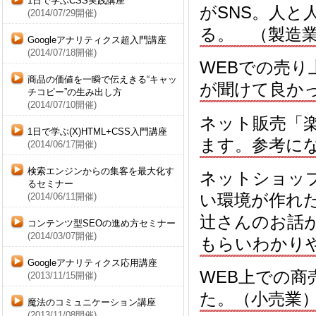
1日で学ぶCSS実践講座
がSNS。人
(2014/07/29開催)
る。 （製造
Googleアナリティクス超入門講座
(2014/07/18開催)
WEBでの売
商品の価値を一瞬で伝えきる“キャッ
が聞けて良か
チコピー”の生み出し方
(2014/07/10開催)
ネット販売「
1日で学ぶ(X)HTML+CSS入門講座
ます。参考に
(2014/06/17開催)
検索エンジンからの集客を最大化す
ネットショッ
るセミナー
い環境が作れ
(2014/06/11開催)
辻さんのお話
コンテンツ型SEOの進め方セミナー
(2014/03/07開催)
もらいわかり
Googleアナリティクス応用講座
WEB上での
(2013/11/15開催)
た。（小売業
魔法のコミュニケーション講座
(2013/11/08開催)