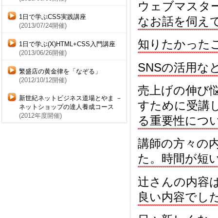
ウェブマスタ
1日で学ぶCSS実践講座
なお話を伺え
(2013/07/24開催)
知りたかった
1日で学ぶ(X)HTML+CSS入門講座
(2013/06/26開催)
SNSの活用な
繁盛店の黄金律を「なぞる」
(2012/10/12開催)
売上げの伸び
新世紀ネットビジネス道場とやま －
すために受講
ネットショップの達人養成コース
(2012年度開催)
る重要性につ
講師の方々の
た。時間が短
辻さんの内容
良い内容でし