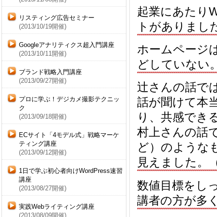
起業にあたり
リスティング広告セミナー
トがありまし
(2013/10/19開催)
Googleアナリティクス超入門講座
ホームページ
(2013/10/11開催)
どしていない
ブランド戦略入門講座
(2013/09/27開催)
辻さんの話で
プロに学ぶ！デジカメ撮影テクニッ
話が聞けて本
ク
り、共感でき
(2013/09/18開催)
村上さんの話で
ECサイト「4モデル式」戦略マーケ
ティング講座
ど）のような
(2013/09/12開催)
見えました。
1日で学ぶ初心者向けWordPress速習
講座
数値目標をし
(2013/08/27開催)
講者の方が多
実践Webライティング講座
(2013/08/09開催)