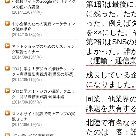
小規模サイトのGoogleアナリティク
第1部は最後
スの使い方講座
に残った。た
(2014/11/07開催)
った。例えば
中小企業のための実践マーケティン
グ戦略講座
を××にした
(2014/10/15開催)
第2部はSNS
ネットショップのためのリスティン
よかった。誰
グ広告セミナー
(2014/09/13開催)
（運輸・通信
プロに学ぶ！デジカメ撮影テクニッ
成長している
ク－商品撮影実践講座[構図の基礎]
(2014/09/11開催)
になりました
プロに学ぶ！デジカメ撮影テクニッ
ク－商品撮影実践講座[基本編]
同業、他業界
(2014/09/10開催)
課題を共有す
スマホサイト開設で売上アップの実
践セミナー
北陸で有名な
(2014/08/01開催)
たのは 客：