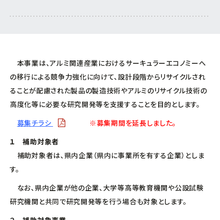
連携促進課
経営相談したい
プロジェクト推進課
新商品・新技術を
開発したい
本事業は、アルミ関連産業におけるサーキュラーエコノミーへ
ものづくり研究開発センター
販路を拡大したい
の移行による競争力強化に向けて、設計段階からリサイクルされ
ることが配慮された製品の製造技術やアルミのリサイクル技術の
中小企業支援センター
産学官で連携したい
高度化等に必要な研究開発等を支援することを目的とします。
経営支援課
募集チラシ
※募集期間を延長しました。
海外展開したい
１ 補助対象者
新事業・販路開拓支援課
補助対象者は、県内企業（県内に事業所を有する企業）としま
す。
よろず支援拠点
なお、県内企業が他の企業、大学等高等教育機関や公設試験
事業承継・引継ぎ支援センター
研究機関と共同で研究開発等を行う場合も対象とします。