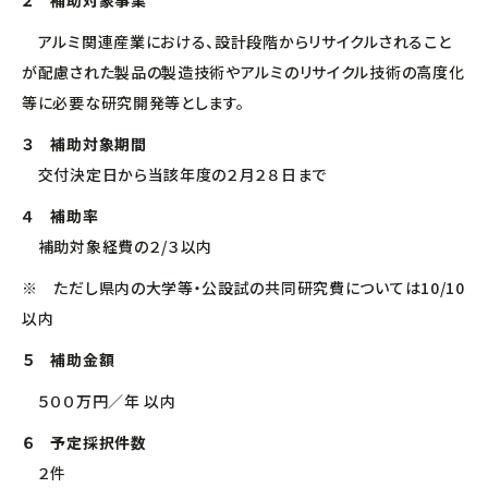
２ 補助対象事業
中小企業活性化協議会
アルミ関連産業における、設計段階からリサイクルされること
国際経済交流センター
が配慮された製品の製造技術やアルミのリサイクル技術の高度化
等に必要な研究開発等とします。
支援グループ
３ 補助対象期間
交付決定日から当該年度の２月２８日まで
４ 補助率
補助対象経費の２/３以内
※ ただし県内の大学等・公設試の共同研究費については10/10
以内
５ 補助金額
５００万円／年 以内
６ 予定採択件数
２件