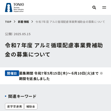
TOP
TOP
新着情報
令和７年度 アルミ循環配慮事業費補助金の募集について
人気タグ
公開：2025.05.15
TONIOについて
補助金
新産業・新技術
産学官連携
情報提供
令和７年度 アルミ循環配慮事業費補助
サーキュラーエコノミー
研究会
販路開拓
海外展開
技術開発
支援事例
当機構概要
起業
グリーン分野研究会
商談会
IOT
専門家派遣
相談
金の募集について
デジタル
デジタル技術
トランスフォーメーション
ビヨンドコロナ
目的からさがす
リバイバル
再起支援
緊急支援
財産処分
情報公開
フリーワード検索
組織からさがす
募集期間 令和7年5月15日(木)～６月10日(火)まで ※
開催日
補助金・助成金を
活用したい
期間を延長しました
交通アクセス
事務局
お問い合わせ
イベント・セミナー
を受けたい
関連キーワード
企画管理課
創業したい
産学官連携
補助金
イノベーション推進センター