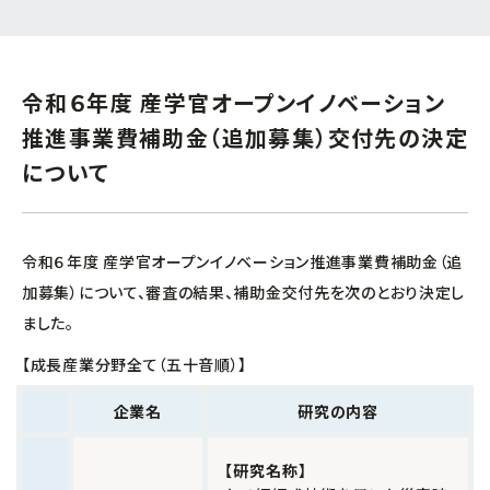
連携促進課
経営相談したい
プロジェクト推進課
令和６年度 産学官オープンイノベーション
新商品・新技術を
開発したい
推進事業費補助金（追加募集）交付先の決定
ものづくり研究開発センター
販路を拡大したい
について
中小企業支援センター
産学官で連携したい
経営支援課
令和６年度 産学官オープンイノベーション推進事業費補助金（追
海外展開したい
加募集）について、審査の結果、補助金交付先を次のとおり決定し
新事業・販路開拓支援課
ました。
【成長産業分野全て（五十音順）】
よろず支援拠点
企業名
研究の内容
事業承継・引継ぎ支援センター
【研究名称】