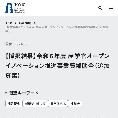
TOP
TOP
新着情報
【採択結果】令和６年度 産学官オープンイノベーション推進事業費補助金（追加募
人気タグ
集）
TONIOについて
補助金
産学官連携
新産業・新技術
AI
DX
GX
省力化
公開：2024.09.06
情報提供
サーキュラーエコノミー
研究会
技術開発
起業
支援事例
【採択結果】令和６年度 産学官オープン
当機構概要
販路開拓
グリーン分野研究会
海外展開
商談会
IOT
専門家派遣
相談
デジタル
デジタル技術
目的からさがす
イノベーション推進事業費補助金（追加
トランスフォーメーション
ビヨンドコロナ
リバイバル
再起支援
情報公開
募集）
緊急支援
財産処分
組織からさがす
フリーワード検索
補助金・助成金を
活用したい
交通アクセス
事務局
関連キーワード
お問い合わせ
イベント・セミナー
を受けたい
企画管理課
情報提供
新産業・新技術
産学官連携
補助金
創業したい
イノベーション推進センター