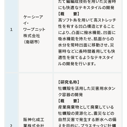
たて編編成技術を用いた災害時
中小企業活性化協議会
にも快適なテキスタイルの開発
【概 要】
国際経済交流センター
ケーシーア
高ソフト糸を用いて高ストレッチ
イ・
性を有する凹凸構造とすること
支援グループ
１
ワープニット
により、凸面に撥水機能、凹面に
株式会社
吸水機能を持たせ、肌面からの
（南砺市）
水分を常時凹面に移動させ、災
害時などに長時間着用しても快
適性を保てるようなテキスタイ
ルの開発を行います。
【研究名称】
牡蠣殻を活用した災害用水タン
ク容器の開発
【概 要】
産業廃棄物として廃棄している
牡蠣殻の資源化と、震災などの
阪神化成工
自然災害で発生する断水への備
2
業株式会社
えを目的に、プラスチックに牡蠣