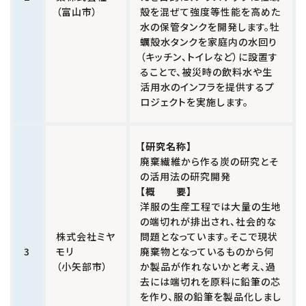
（富山市）
殻を混ぜて強度等性能を高めた
水の保管タンクを開発します。牡
蠣殻水タンクを家庭内の水回り
（キッチン、トイレなど）に設置す
ることで、被災時の飲料水や生
活用水のインフラを提供するプ
ロジェクトを実施します。
【研究名称】
廃棄繊維から作る炭の研究とそ
の活用法の研究開発
【概 要】
洋服の生産工程では大量の生地
の端切れが排出され、社会的な
株式会社ミヤ
問題となっています。そこで現状
3
モリ
廃棄物となっているものから何
（小矢部市）
か製品が作れないかと考え、過
去には端切れを原料に鉛筆の芯
を作り、服の鉛筆を製品化しまし