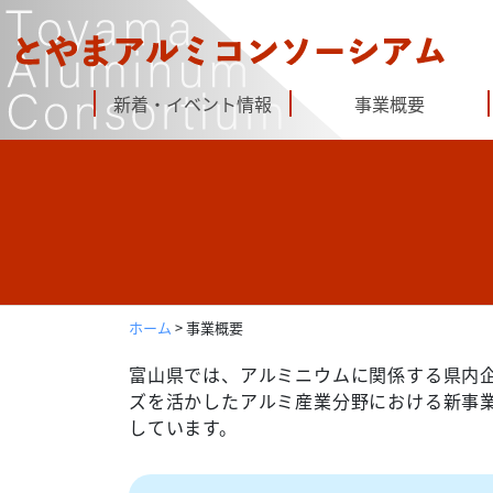
Skip
to
content
新着・イベント情報
事業概要
ホーム
>
事業概要
富山県では、アルミニウムに関係する県内
ズを活かしたアルミ産業分野における新事
しています。