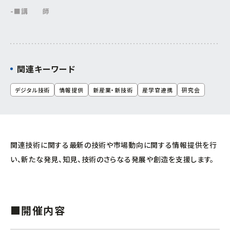
■講 師
連携促進課
経営相談したい
プロジェクト推進課
新商品・新技術を
開発したい
関連キーワード
ものづくり研究開発センター
販路を拡大したい
デジタル技術
情報提供
新産業・新技術
産学官連携
研究会
中小企業支援センター
産学官で連携したい
経営支援課
海外展開したい
関連技術に関する最新の技術や市場動向に関する情報提供を行
新事業・販路開拓支援課
い、新たな発見、知見、技術のさらなる発展や創造を支援します。
よろず支援拠点
事業承継・引継ぎ支援センター
■開催内容