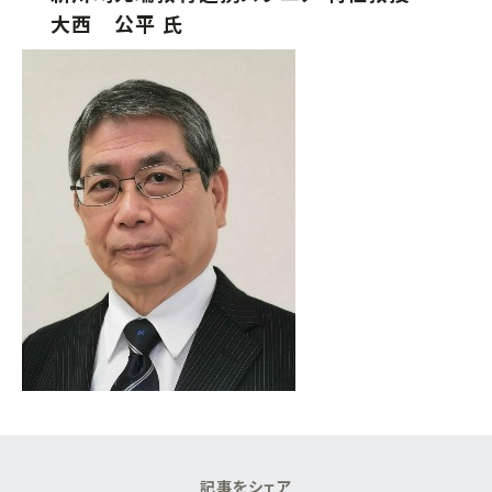
大西 公平 氏
記
事
を
シ
ェ
ア