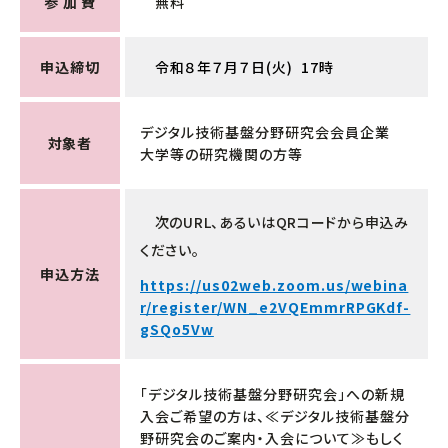
参 加 費
無料
申込締切
令和８年７月７日(火) 17時
デジタル技術基盤分野研究会会員企業
対象者
大学等の研究機関の方等
次のURL、あるいはQRコードから申込み
ください。
申込方法
https://us02web.zoom.us/webina
r/register/WN_e2VQEmmrRPGKdf-
gSQo5Vw
「デジタル技術基盤分野研究会」への新規
入会ご希望の方は、≪デジタル技術基盤分
野研究会のご案内・入会について≫もしく