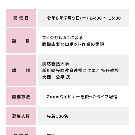
中小企業活性化協議会
国際経済交流センター
開 催 日
令年８年７月９日(木) 14:00 ～ 15:30
支援グループ
フィジカルＡＩによる
題 目
臨機応変なロボット作業の実現
慶応義塾大学
講 師
新川崎先端教育連携スクエア 特任教授
大西 公平 氏
開催方法
Zoomウェビナーを使ったライブ配信
募集人数
先着100名