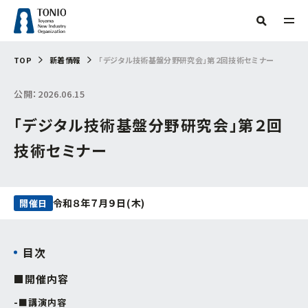
TOP
TOP
新着情報
「デジタル技術基盤分野研究会」第２回技術セミナー
人気タグ
公開：2026.06.15
TONIOについて
補助金
新産業・新技術
産学官連携
情報提供
「デジタル技術基盤分野研究会」第２回
サーキュラーエコノミー
研究会
技術開発
販路開拓
起業
支援事例
当機構概要
グリーン分野研究会
海外展開
商談会
IOT
専門家派遣
相談
技術セミナー
デジタル
デジタル技術
トランスフォーメーション
ビヨンドコロナ
目的からさがす
リバイバル
再起支援
緊急支援
財産処分
情報公開
フリーワード検索
組織からさがす
令和８年７月９日(木)
開催日
補助金・助成金を
活用したい
交通アクセス
事務局
目次
お問い合わせ
イベント・セミナー
を受けたい
企画管理課
■開催内容
創業したい
イノベーション推進センター
■講演内容