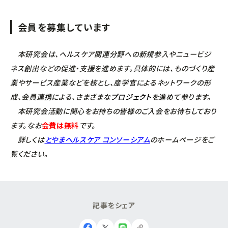
会員を募集しています
本研究会は、ヘルスケア関連分野への新規参入やニュービジ
ネス創出などの促進・支援を進めます。具体的には、ものづくり産
業やサービス産業などを核とし、産学官によるネットワークの形
成、会員連携による、さまざまな
プロジェクト
を進めて参ります。
本研究会活動に関心をお持ちの皆様のご入会をお待ちしており
ます。なお
会費は無料
です。
詳しくは
とやまヘルスケア コンソーシアム
のホームページをご
覧ください。
記
事
を
シ
ェ
ア