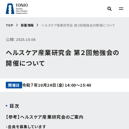
TOP
TOP
新着情報
ヘルスケア産業研究会 第２回勉強会の開催について
人気タグ
公開：2025.10.06
TONIOについて
補助金
新産業・新技術
産学官連携
情報提供
ヘルスケア産業研究会 第２回勉強会の
サーキュラーエコノミー
研究会
技術開発
販路開拓
起業
支援事例
当機構概要
グリーン分野研究会
海外展開
商談会
IOT
専門家派遣
相談
開催について
デジタル
デジタル技術
トランスフォーメーション
ビヨンドコロナ
目的からさがす
リバイバル
再起支援
緊急支援
財産処分
情報公開
フリーワード検索
組織からさがす
令和７年10月24日（金）14:00～15:40
開催日
補助金・助成金を
活用したい
交通アクセス
事務局
目次
お問い合わせ
イベント・セミナー
を受けたい
企画管理課
【参考】ヘルスケア産業研究会のご案内
創業したい
イノベーション推進センター
会員を募集しています