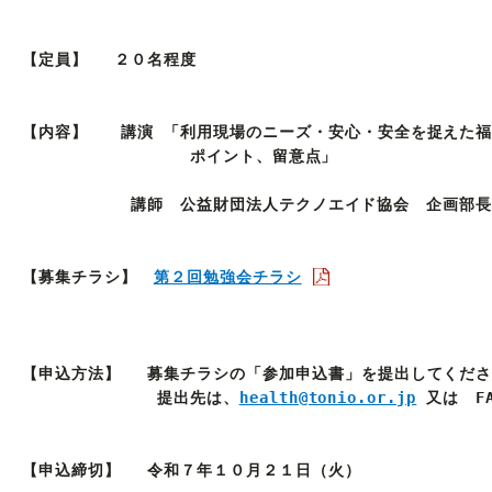
中小企業活性化協議会
【定員】　 ２０
国際経済交流センター
支援グループ
【内容】　　
講演 「利用現場のニーズ・安心・安全を捉えた福
           講師　公益財団法人テクノエイド協会　企画部
【募集チラシ】　
第２回勉強会チラシ
【申込方法】　 募集チラシの「参加申込書」を提出してくださ
　            提出先は、
health@tonio.or.jp
 又は　FAX
【申込締切】　 令和７年１０月２１日（火）
