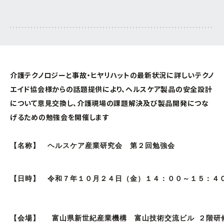
連携促進課
経営相談したい
プロジェクト推進課
新商品・新技術を
開発したい
ものづくり研究開発センター
介護テクノロジーと事故・ヒヤリハットの最新状況に詳しいテクノ
販路を拡大したい
エイド協会様からの話題提供により、ヘルスケア製品の安全設計
中小企業支援センター
について意見交換し、介護現場の課題解決及び製品開発につな
産学官で連携したい
経営支援課
げるための勉強会を開催します
海外展開したい
新事業・販路開拓支援課
【名称】　ヘルスケア産業研究会　第２回勉強会

よろず支援拠点
【日時】　
令和７年１０月２４日（金）１４：００～１５：４０
事業承継・引継ぎ支援センター
【会場】