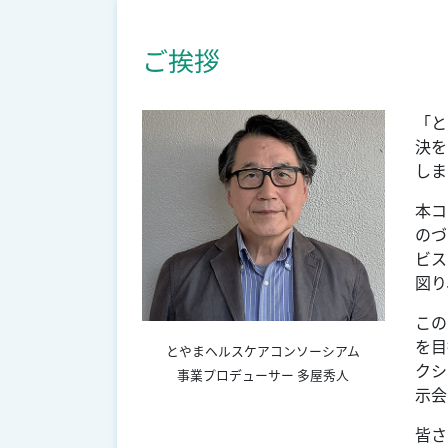
ご挨拶
「と
決を
しま
本コ
のづ
ビス
図り
この
を目
とやまヘルスケアコンソーシアム
クシ
事業プロデューサー 多屋秀人
示会
皆さ