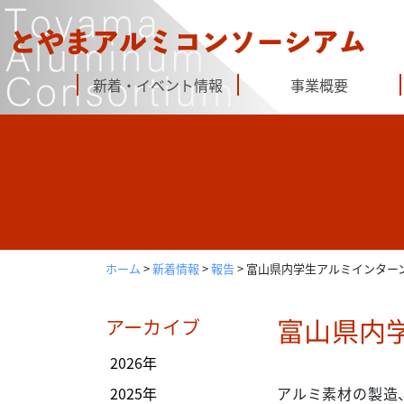
Skip
to
content
新着・イベント情報
事業概要
ホーム
>
新着情報
>
報告
>
富山県内学生アルミインター
富山県内
アーカイブ
2026年
2025年
アルミ素材の製造