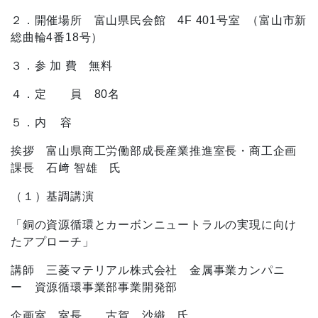
２．開催場所 富山県民会館
4F 401
号室
（富山市新
総曲輪
4
番
18
号）
３．参 加 費 無料
４．定 員
80
名
５．内
容
挨拶 富山県商工労働部成長産業推進室長・商工企画
課長 石﨑 智雄 氏
（１）基調講演
「銅の資源循環とカーボンニュートラルの実現に向け
たアプローチ」
講師 三菱マテリアル株式会社 金属事業カンパニ
ー 資源循環事業部事業開発部
企画室 室長 古賀 沙織 氏