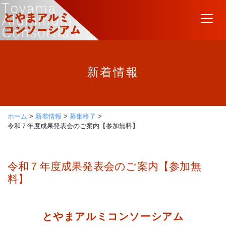
Skip
to
content
新着情報
ホーム
>
新着情報
>
募集終了
>
令和７年度成果発表会のご案内【参加無料】
令和７年度成果発表会のご案内【参加無
料】
とやまアルミコンソーシアム