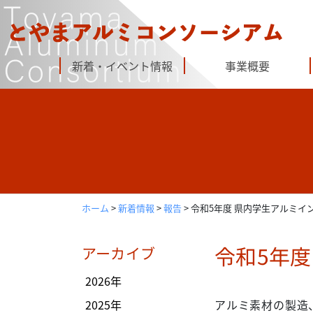
Skip
to
content
新着・イベント情報
事業概要
ホーム
>
新着情報
>
報告
>
令和5年度 県内学生アルミイ
令和5年度
アーカイブ
2026年
2025年
アルミ素材の製造