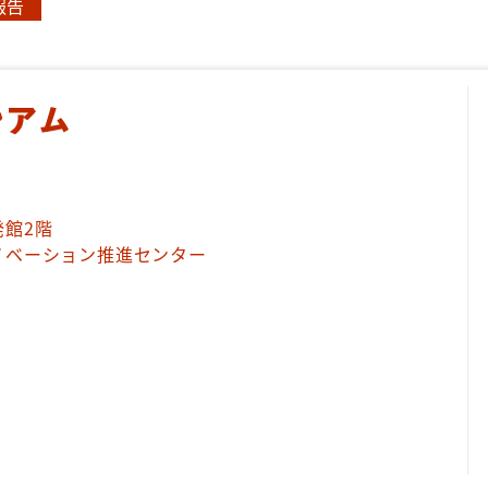
報告
館2階
ノベーション推進センター