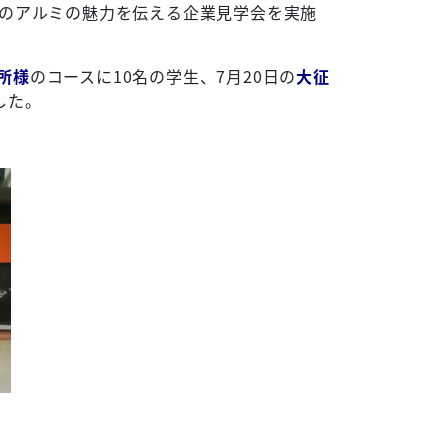
のアルミの魅力を伝える企業見学会を実施
作所様
のコースに10名の学生、7月20日の
大征
した。