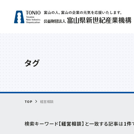
人気
タグ
補助
サー
グリ
相談
ビヨ
TOP
経営相談
検索キーワード
【経営相談】
と一致する記事は
1件