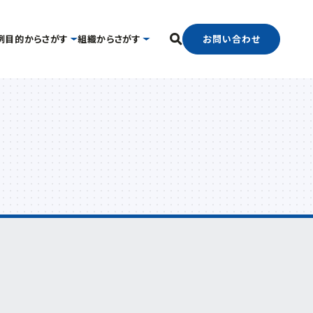
お問い合わせ
例
目的からさがす
組織からさがす
フリーワード検索
中小企業支援センター
国際経済交流センター
したい
経営相談したい
経営支援課
支援グループ
新事業・販路開拓支援課
ンター
よろず支援拠点
事業承継・引継ぎ支援センター
官で連携したい
海外展開したい
中小企業活性化協議会
ター