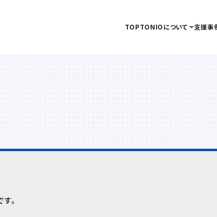
TOP
TONIOについて
支援事
タグ
事務局
当機構概要
補助金・助成金を
イベント・セミナー
情報公開
創業
企画管理課
活用したい
を受けたい
金
新産業・新技術
産学官連携
情報提供
交通アクセス
イノベーション推進セ
キュラーエコノミー
研究会
技術開発
販路開拓
起業
ーン分野研究会
海外展開
商談会
IOT
専門家派遣
新商品・新技術を
連携促進課
販路を拡大したい
産学
開発したい
デジタル
デジタル技術
トランスフォーメーション
プロジェクト推進課
ンドコロナ
リバイバル
再起支援
緊急支援
財産処分
ものづくり研究開発セン
です。