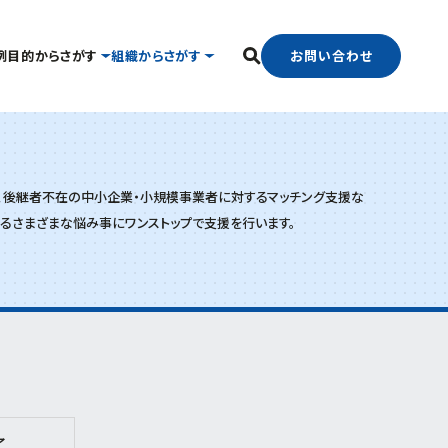
お問い合わせ
例
目的からさがす
組織からさがす
フリーワード検索
中小企業支援センター
国際経済交流センター
、後継者不在の中小企業・小規模事業者に対するマッチング支援な
したい
経営相談したい
経営支援課
支援グループ
るさまざまな悩み事にワンストップで支援を行います。
新事業・販路開拓支援課
ンター
よろず支援拠点
事業承継・引継ぎ支援センター
官で連携したい
海外展開したい
中小企業活性化協議会
ター
了