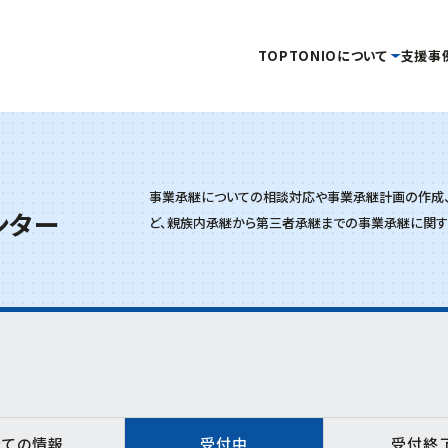
TOP
TONIOについて
支援事
タグ
事務局
当機構概要
補助金・助成金を
イベント・セミナー
情報公開
事業承継についての相談対応や事業承継計画の作成
創業
企画管理課
活用したい
を受けたい
ンター
金
新産業・新技術
産学官連携
情報提供
ど、親族内承継から第三者承継までの事業承継に関す
交通アクセス
イノベーション推進セ
キュラーエコノミー
研究会
販路開拓
海外展開
開発
起業
グリーン分野研究会
商談会
IOT
新商品・新技術を
連携促進課
販路を拡大したい
産学
開発したい
家派遣
相談
デジタル
デジタル技術
プロジェクト推進課
ンスフォーメーション
ビヨンドコロナ
リバイバル
再起支援
ものづくり研究開発セン
支援
財産処分
全ての情報
受付中
受付終