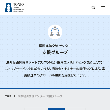
TOP
人気タグ
TONIOについて
補助金
新産業・新技術
産学官連携
情報提供
サーキュラーエコノミー
研究会
技術開発
販路開拓
起業
国際経済交流センター
支援事例
当機構概要
支援グループ
グリーン分野研究会
海外展開
商談会
IOT
専門家派遣
相談
デジタル
デジタル技術
トランスフォーメーション
ビヨンドコロナ
目的からさがす
海外販路開拓サポートデスクや貿易・投資コンサルティングを通したワン
リバイバル
再起支援
緊急支援
財産処分
情報公開
ストップサービスや助成金の支給、商談会やセミナーの開催などにより、富
フリーワード検索
組織からさがす
山県企業のグローバル展開を支援しています。
補助金・助成金を
活用したい
交通アクセス
事務局
お問い合わせ
イベント・セミナー
を受けたい
企画管理課
TOP
国際経済交流センター
支援グループ
創業したい
イノベーション推進センター