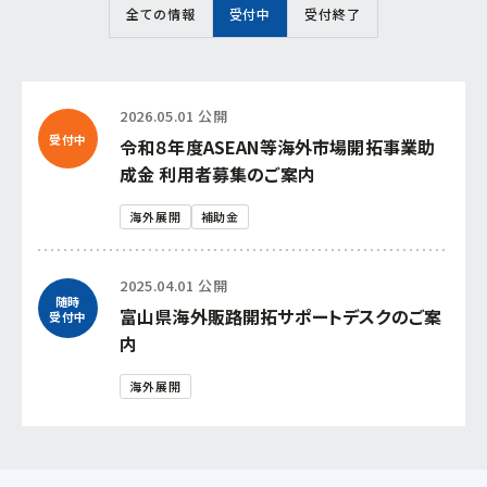
全ての情報
受付中
受付終了
連携促進課
経営相談したい
プロジェクト推進課
新商品・新技術を
開発したい
2026.05.01 公開
受付中
令和８年度ASEAN等海外市場開拓事業助
ものづくり研究開発センター
販路を拡大したい
成金 利用者募集のご案内
中小企業支援センター
海外展開
補助金
産学官で連携したい
経営支援課
2025.04.01 公開
海外展開したい
随時
新事業・販路開拓支援課
富山県海外販路開拓サポートデスクのご案
受付中
内
よろず支援拠点
海外展開
事業承継・引継ぎ支援センター