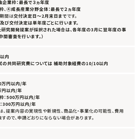
独企業枠
：最長で３ヵ年度
進枠
、
④成長産業分野全体：最長で２ヵ年度
期間は
交付決定日～2月末日まで
です。
及び交付決定は単年度ごとに行います。
た研究開発提案が採択された場合は、各年度の3月に翌年度の事
中間審査を行います。）
３以内
試の共同研究費については
補助対象経費の10/10以内
00万円以内/年
万円以内/年
進枠
：
500万円以内/年
：300万円以内/年
は、提案内容の実現性や新規性、商品化・事業化の可能性、費用
ますので、申請どおりにならない場合があります。