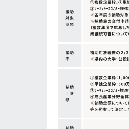
①複数企業枠
、
②単
③ｻｰｷｭﾗｰｴｺﾉﾐｰ推
補助
※各年度の補助対象
対象
※補助金の交付申請
期間
（複数年度で応募し
業継続可否について
補助
補助対象経費の２/
率
※県内の大学・公設
①
複数企業枠：1,0
②
単独企業枠：500
補助
③ｻｰｷｭﾗｰｴｺﾉﾐｰ推
上限
④成長産業分野全体
額
※補助金額について
等を勘案して決定し
補助