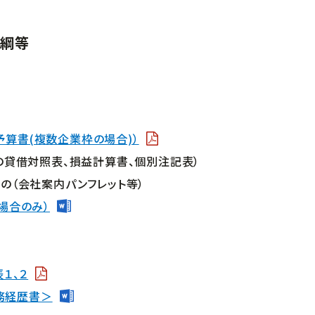
要綱等
予算書(複数企業枠の場合)）
の貸借対照表、損益計算書、個別注記表）
の（会社案内パンフレット等）
場合のみ）
１、２
務経歴書＞