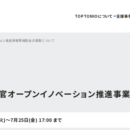
TOP
TONIOについて
支援事
ション推進事業費補助金の募集について
タグ
事務局
当機構概要
補助金・助成金を
イベント・セミナー
情報公開
創業
企画管理課
活用したい
を受けたい
金
新産業・新技術
産学官連携
情報提供
交通アクセス
イノベーション推進セ
キュラーエコノミー
研究会
販路開拓
海外展開
開発
起業
グリーン分野研究会
商談会
IOT
新商品・新技術を
連携促進課
販路を拡大したい
産学
開発したい
家派遣
相談
デジタル
デジタル技術
プロジェクト推進課
学官オープンイノベーション推進事
ンスフォーメーション
ビヨンドコロナ
リバイバル
再起支援
ものづくり研究開発セン
支援
財産処分
～7月25日(金) 17:00 まで