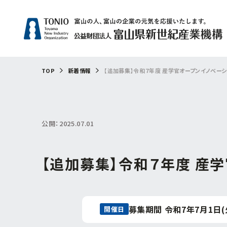
TOP
新着情報
【追加募集】令和７年度 産学官オープンイノベー
人気
補助
公開：2025.07.01
サー
技術
専門
【追加募集】令和７年度 産
トラ
緊急
募集期間 令和7年7月1日(火)
開催日