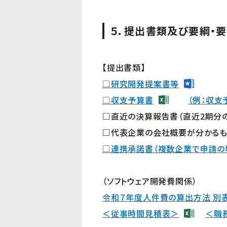
５．提出書類及び要綱・
【提出書類】
□研究開発提案書等
□収支予算書
（例：収支
□直近の決算報告書（直近2期分
□代表企業の会社概要が分かるも
□連携承諾書（複数企業で申請の
（ソフトウェア開発費関係）
令和７年度人件費の算出方法 別表
＜従事時間見積表＞
＜職