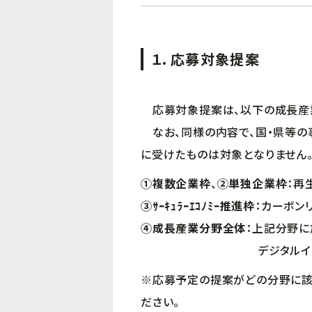
１．応募対象提案
応募対象提案は、以下の成長産業
なお、同様の内容で、国・県等の
に受けたものは対象となりません
①複数企業枠
、
②単独企業枠
：再
③ｻｰｷｭﾗｰｴｺﾉﾐｰ推進枠
：カーボン
④成長産業分野全体
：上記分野に
デジタルインフラ、情
※応募予定の提案がどの分野に該
ださい。