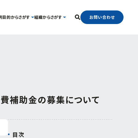
お問い合わせ
例
目的からさがす
組織からさがす
フリーワード検索
中小企業支援センター
国際経済交流センター
したい
経営相談したい
経営支援課
支援グループ
新事業・販路開拓支援課
ンター
よろず支援拠点
事業承継・引継ぎ支援センター
官で連携したい
海外展開したい
中小企業活性化協議会
業費補助金の募集について
ター
目次