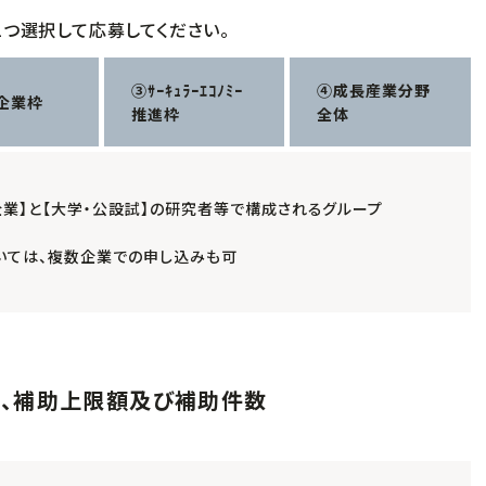
つ選択して応募してください。
③ｻｰｷｭﾗｰｴｺﾉﾐｰ
④成長産業分野
企業枠
推進枠
全体
企業】と【大学・公設試】の研究者等で構成されるグループ
いては、複数企業での申し込みも可
率、補助上限額及び補助件数