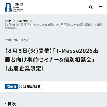
TOP
TOP
新着情報
【８月５日(火)開催】「T-Messe2025出展者向け事前セミナー&個別相談会」 （出展
人気タグ
企業限定）
TONIOについて
補助金
新産業・新技術
産学官連携
情報提供
公開：2025.07.03
サーキュラーエコノミー
研究会
技術開発
販路開拓
起業
支援事例
【８月５日(火)開催】「T-Messe2025出
当機構概要
グリーン分野研究会
海外展開
商談会
IOT
専門家派遣
相談
デジタル
デジタル技術
トランスフォーメーション
ビヨンドコロナ
目的からさがす
展者向け事前セミナー&個別相談会」
リバイバル
再起支援
緊急支援
財産処分
情報公開
（出展企業限定）
フリーワード検索
組織からさがす
補助金・助成金を
活用したい
交通アクセス
事務局
2025年8月5日
開催日
お問い合わせ
イベント・セミナー
を受けたい
企画管理課
創業したい
目次
イノベーション推進センター