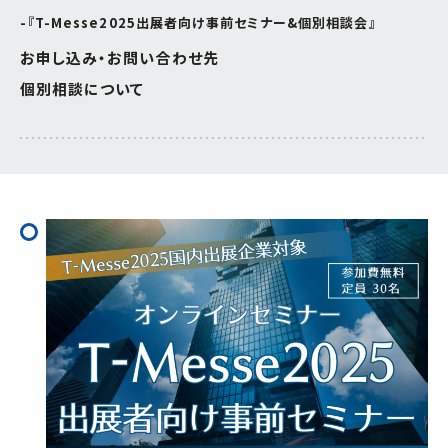
『T-Messe2025出展者向け事前セミナー&個別相談会』
連携促進課
経営相談したい
お申し込み・お問い合わせ先
プロジェクト推進課
個別相談について
新商品・新技術を
開発したい
ものづくり研究開発センター
販路を拡大したい
中小企業支援センター
産学官で連携したい
経営支援課
海外展開したい
新事業・販路開拓支援課
よろず支援拠点
事業承継・引継ぎ支援センター