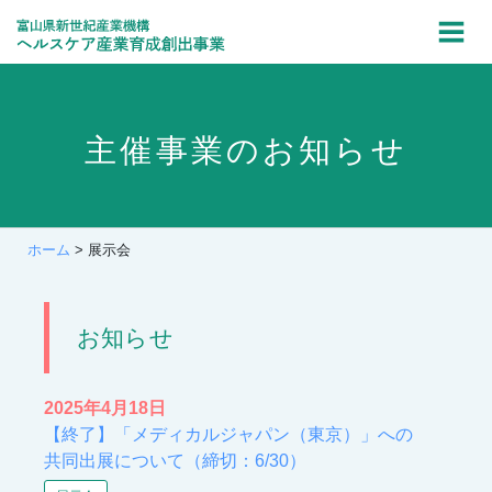
Skip
to
content
主催事業のお知らせ
ホーム
>
展示会
お知らせ
2025年4月18日
【終了】「メディカルジャパン（東京）」への
共同出展について（締切：6/30）