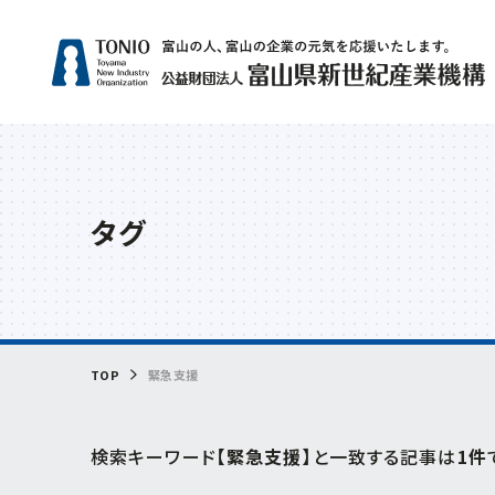
人気
タグ
補助
サー
グリ
相談
ビヨ
TOP
緊急支援
検索キーワード
【緊急支援】
と一致する記事は
1件