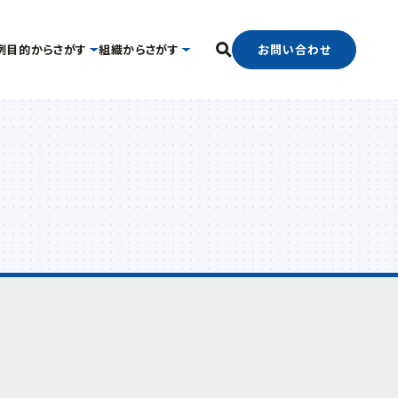
お問い合わせ
例
目的からさがす
組織からさがす
フリーワード検索
中小企業支援センター
国際経済交流センター
したい
経営相談したい
経営支援課
支援グループ
新事業・販路開拓支援課
ンター
よろず支援拠点
事業承継・引継ぎ支援センター
官で連携したい
海外展開したい
中小企業活性化協議会
ター