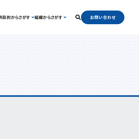
お問い合わせ
例
目的からさがす
組織からさがす
フリーワード検索
中小企業支援センター
国際経済交流センター
したい
経営相談したい
経営支援課
支援グループ
新事業・販路開拓支援課
ンター
よろず支援拠点
事業承継・引継ぎ支援センター
官で連携したい
海外展開したい
中小企業活性化協議会
ター