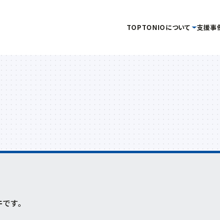
TOP
TONIOについて
支援事
タグ
事務局
当機構概要
補助金・助成金を
イベント・セミナー
情報公開
創業
企画管理課
活用したい
を受けたい
金
新産業・新技術
産学官連携
情報提供
交通アクセス
イノベーション推進セ
キュラーエコノミー
研究会
技術開発
販路開拓
起業
ーン分野研究会
海外展開
商談会
IOT
専門家派遣
新商品・新技術を
連携促進課
販路を拡大したい
産学
開発したい
デジタル
デジタル技術
トランスフォーメーション
プロジェクト推進課
ンドコロナ
リバイバル
再起支援
緊急支援
財産処分
ものづくり研究開発セン
件
です。