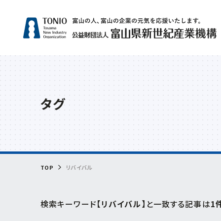
人気
タグ
補助
サー
グリ
相談
ビヨ
TOP
リバイバル
検索キーワード
【リバイバル】
と一致する記事は
1