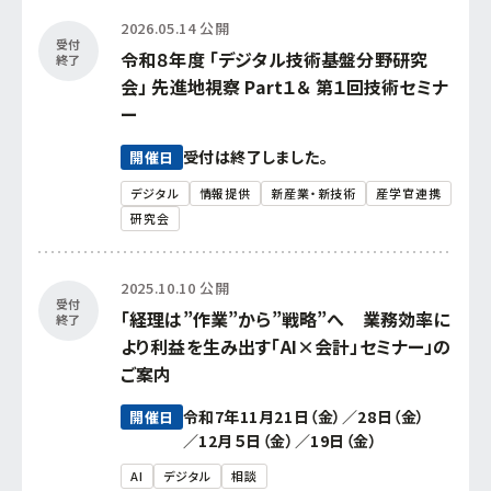
2026.05.14 公開
連携促進課
経営相談したい
受付
令和８年度 「デジタル技術基盤分野研究
終了
会」 先進地視察 Part１＆ 第１回技術セミナ
プロジェクト推進課
新商品・新技術を
開発したい
ー
受付は終了しました。
ものづくり研究開発センター
開催日
販路を拡大したい
デジタル
情報提供
新産業・新技術
産学官連携
中小企業支援センター
研究会
産学官で連携したい
経営支援課
2025.10.10 公開
海外展開したい
受付
新事業・販路開拓支援課
「経理は”作業”から”戦略”へ 業務効率に
終了
より利益を生み出す「AI×会計」セミナー」の
ご案内
よろず支援拠点
令和7年11月21日（金）／28日（金）
開催日
／12月５日（金）／19日（金）
事業承継・引継ぎ支援センター
AI
デジタル
相談