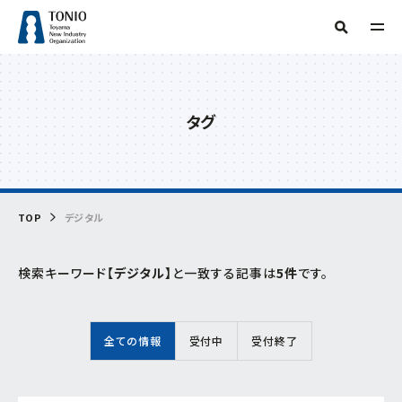
TOP
人気タグ
タグ
TONIOについて
補助金
新産業・新技術
産学官連携
情報提供
サーキュラーエコノミー
研究会
技術開発
販路開拓
起業
支援事例
当機構概要
グリーン分野研究会
海外展開
商談会
IOT
専門家派遣
相談
デジタル
デジタル技術
トランスフォーメーション
ビヨンドコロナ
目的からさがす
TOP
デジタル
リバイバル
再起支援
緊急支援
財産処分
情報公開
フリーワード検索
組織からさがす
検索キーワード
【デジタル】
と一致する記事は
5件
です。
補助金・助成金を
活用したい
交通アクセス
事務局
お問い合わせ
イベント・セミナー
を受けたい
全ての情報
受付中
受付終了
企画管理課
創業したい
イノベーション推進センター