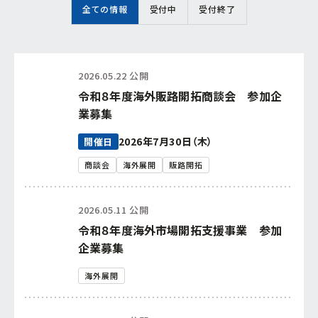
全ての情報
受付中
受付終了
連携促進課
経営相談したい
プロジェクト推進課
新商品・新技術を
開発したい
2026.05.22 公開
令和８年度海外販路開拓商談会 参加企
ものづくり研究開発センター
販路を拡大したい
業募集
中小企業支援センター
2026年7月30日（木）
開催日
産学官で連携したい
経営支援課
商談会
海外展開
販路開拓
海外展開したい
新事業・販路開拓支援課
2026.05.11 公開
令和８年度海外市場開拓支援事業 参加
よろず支援拠点
企業募集
海外展開
事業承継・引継ぎ支援センター