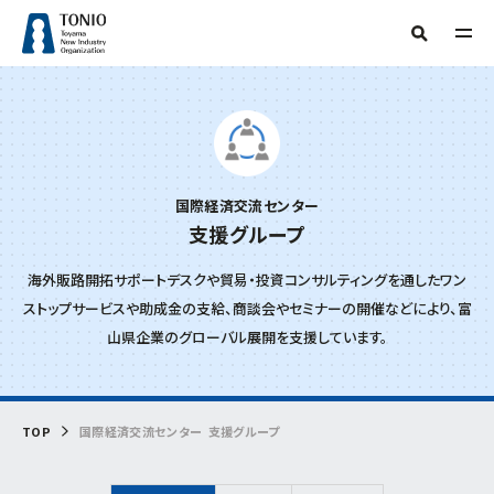
TOP
人気タグ
TONIOについて
補助金
新産業・新技術
産学官連携
情報提供
サーキュラーエコノミー
研究会
技術開発
販路開拓
起業
国際経済交流センター
支援事例
当機構概要
支援グループ
グリーン分野研究会
海外展開
商談会
IOT
専門家派遣
相談
デジタル
デジタル技術
トランスフォーメーション
ビヨンドコロナ
目的からさがす
海外販路開拓サポートデスクや貿易・投資コンサルティングを通したワン
リバイバル
再起支援
緊急支援
財産処分
情報公開
ストップサービスや助成金の支給、商談会やセミナーの開催などにより、富
フリーワード検索
組織からさがす
山県企業のグローバル展開を支援しています。
補助金・助成金を
活用したい
交通アクセス
事務局
お問い合わせ
イベント・セミナー
を受けたい
企画管理課
TOP
国際経済交流センター
支援グループ
創業したい
イノベーション推進センター