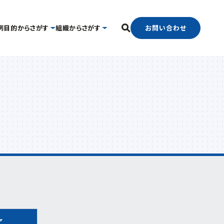
お問い合わせ
例
目的からさがす
組織からさがす
フリーワード検索
中小企業支援センター
国際経済交流センター
したい
経営相談したい
経営支援課
支援グループ
新事業・販路開拓支援課
ンター
よろず支援拠点
事業承継・引継ぎ支援センター
官で連携したい
海外展開したい
中小企業活性化協議会
ター
了