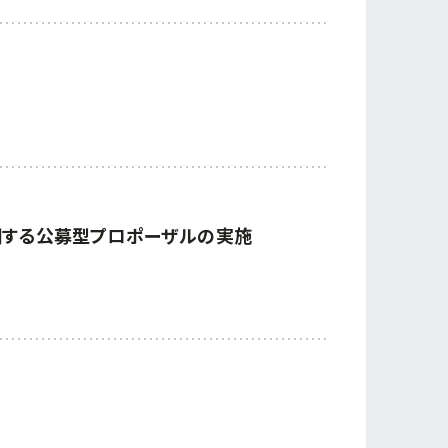
関する公募型プロポーザルの実施