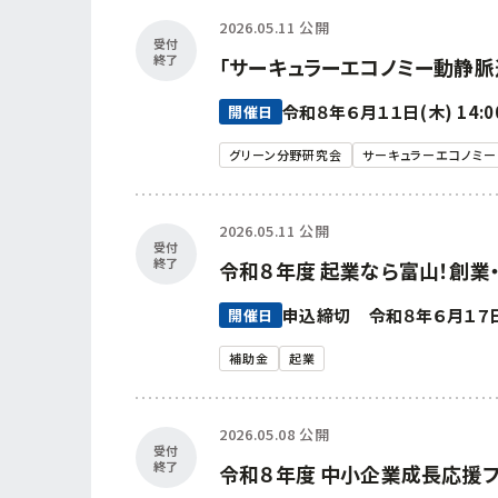
2026.05.11 公開
受付
終了
「サーキュラーエコノミー動静脈
令和８年６月１１日(木) 14:00
開催日
グリーン分野研究会
サーキュラーエコノミー
2026.05.11 公開
受付
終了
令和８年度 起業なら富山！創業
申込締切 令和８年６月１７日（
開催日
補助金
起業
2026.05.08 公開
受付
終了
令和８年度 中小企業成長応援