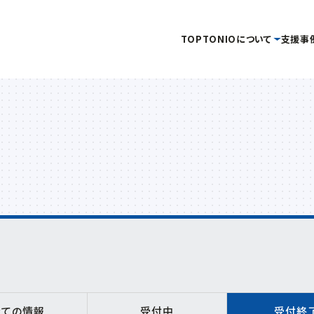
TOP
TONIOについて
支援事
タグ
事務局
当機構概要
補助金・助成金を
イベント・セミナー
情報公開
創業
企画管理課
活用したい
を受けたい
金
新産業・新技術
産学官連携
情報提供
交通アクセス
イノベーション推進セ
キュラーエコノミー
研究会
技術開発
販路開拓
起業
ーン分野研究会
海外展開
商談会
IOT
専門家派遣
新商品・新技術を
連携促進課
販路を拡大したい
産学
開発したい
デジタル
デジタル技術
トランスフォーメーション
プロジェクト推進課
ンドコロナ
リバイバル
再起支援
緊急支援
財産処分
ものづくり研究開発セン
全ての情報
受付中
受付終