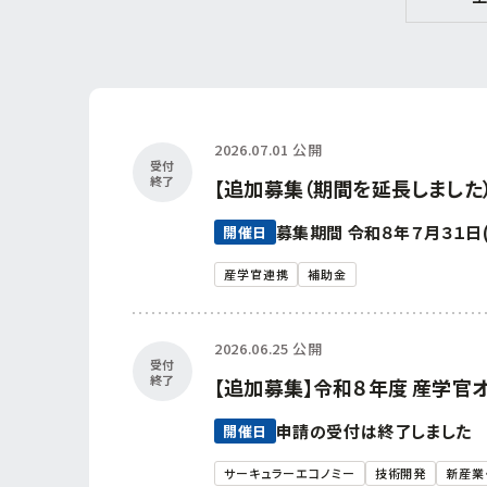
2026.07.01 公開
受付
終了
【追加募集（期間を延長しまし
募集期間 令和８年７月３１日(
開催日
産学官連携
補助金
2026.06.25 公開
受付
終了
【追加募集】令和８年度 産学
申請の受付は終了しました
開催日
サーキュラーエコノミー
技術開発
新産業