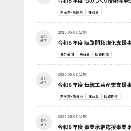
令和８年度 ものづくり技術開発
新産業・新技術
補助金
2026.05.08 公開
受付
終了
令和８年度 販路開拓強化支援事
海外展開
補助金
販路開拓
2026.05.08 公開
受付
終了
令和８年度 伝統工芸産業支援事
新産業・新技術
補助金
販路開拓
2026.05.08 公開
受付
終了
令和８年度 事業承継応援事業 