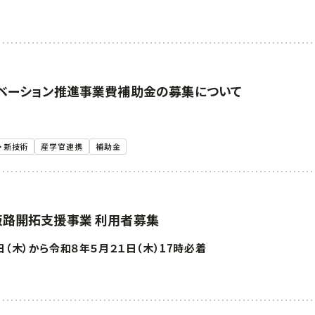
ノベーション推進事業費補助金の募集について
・新技術
産学官連携
補助金
販路開拓支援事業 利用者募集
（木）から令和８年５月２１日（木）17時必着