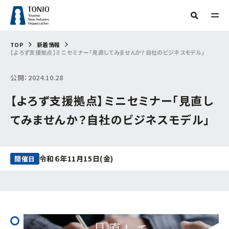
TOP
TOP
新着情報
【よろず支援拠点】ミニセミナー「見直してみませんか？自社のビジネスモデル」
人気タグ
TONIOについて
公開：2024.10.28
補助金
新産業・新技術
産学官連携
情報提供
サーキュラーエコノミー
研究会
販路開拓
海外展開
技術開発
支援事例
【よろず支援拠点】ミニセミナー「見直し
当機構概要
起業
グリーン分野研究会
商談会
IOT
専門家派遣
相談
てみませんか？自社のビジネスモデル」
デジタル
デジタル技術
トランスフォーメーション
ビヨンドコロナ
目的からさがす
リバイバル
再起支援
緊急支援
財産処分
情報公開
フリーワード検索
組織からさがす
令和６年11月15日(金)
開催日
補助金・助成金を
活用したい
交通アクセス
事務局
お問い合わせ
イベント・セミナー
を受けたい
企画管理課
創業したい
イノベーション推進センター