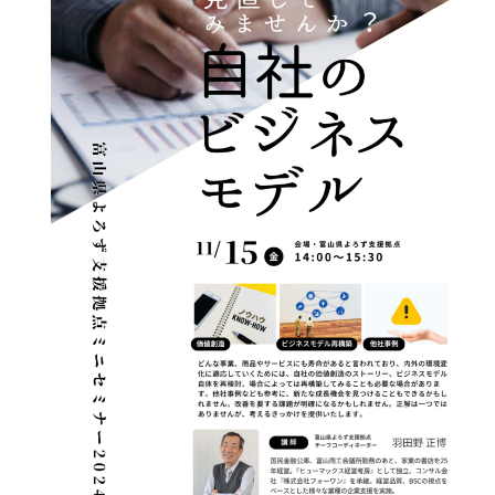
連携促進課
経営相談したい
プロジェクト推進課
新商品・新技術を
開発したい
ものづくり研究開発センター
販路を拡大したい
中小企業支援センター
産学官で連携したい
経営支援課
海外展開したい
新事業・販路開拓支援課
よろず支援拠点
事業承継・引継ぎ支援センター