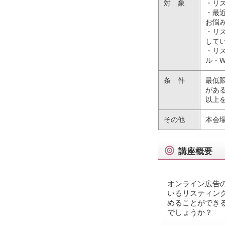
対 象
・リ
・最
お悩
・リ
して
・リ
ル・W
条 件
最低
があ
以上
その他
本会
講座概要
オンライン広告
いるリスティン
めることができ
でしょうか？