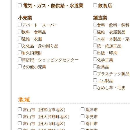
電気・ガス・熱供給・水道業
飲食店
小売業
製造業
デパート・スーパー
食料・飲料・飼料
飲料・食料品
繊維・衣服製品
繊維・衣服
木材・木製品・家
文化品・身の回り品
紙・紙加工品
耐久消費財
出版・印刷
商店街・ショッピングセンター
化学工業
その他小売業
医薬品
プラスチック製品
ゴム製品
なめし革・毛皮
富山市（旧富山市地区）
魚津市
富山市（旧大沢野町地区）
氷見市
富山市（旧大山町地区）
滑川市