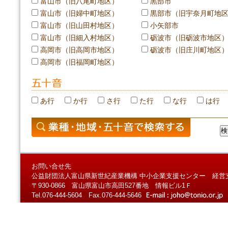
富山市（旧八尾町地区）
黒部市
富山市（旧婦中町地区）
黒部市（旧宇奈月町地
富山市（旧山田村地区）
小矢部市
富山市（旧細入村地区）
砺波市（旧砺波市地区
高岡市（旧高岡市地区）
砺波市（旧庄川町地区
高岡市（旧福岡町地区）
あ行
か行
さ行
た行
な行
は行
お問い合せ先
公益財団法人富山県新世紀産業機構 中小企業支援センター 経営
〒930-0866 富山県富山市高田527番地 情報ビル1Ｆ
Tel.076-444-5604 Fax.076-444-5646