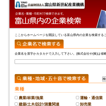
ここからホームページを開設している富山県内の企業を検索する
企業名を漢字かカタカナで入力して下さい。(株式会社や(株)は省
農業/林業/漁業
運輸・通信業
建築/土木/設計/測量関連
卸売業